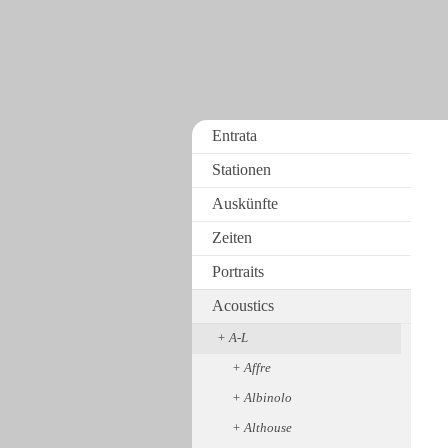
Entrata
Stationen
Auskünfte
Zeiten
Portraits
Acoustics
A-L
Affre
Albinolo
Althouse