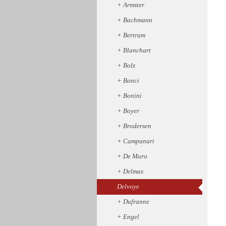
Armster
Bachmann
Bertram
Blanchart
Bolz
Bonci
Bonini
Boyer
Brodersen
Campanari
De Muro
Delmas
Delvoye
Dufranne
Engel