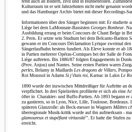
fehlt auch an Bildern, zivil und in Bühnenrollen. Zumindes
Kulturraum ist er seit Jahrzehnten nicht mehr genannt worde
und das Hamburger Archiv bietet mit dieser Recordings-Sa
Informationen über den Sänger beginnen mit: Er studierte 
Liège bei dem LaMonnaie-Bassisten
Georges Bonheur
.
Na
Ausbildung errang er beim Concours de Chant Belge in Br
2.
Preis.
Er setzte sein Studium bei dem Belcanto-Bariton
S
gewann er im Concours Déclamation Lyrique zweimal den 1
Sängerlaufbahn bestens fundiert. Als Eleve konnte er ab 1
in Partien mehrerer Opéras-Comiques bei der Salle de Fonta
Liège auftreten.
Bis 1886/87 folgten Engagements in Dunk
(Prov. Anjou) und Nantes. Seine ersten Partien waren Zurg
perles
, Belamy in Maillards
Les dragons de Villars
, Pompo
Roi Moussol in Adams
Si j’étais roi
, Karnac in Lalos
Le Ro
1890 wurde der inzwischen Mittdreißiger für Auftritte an d
verpflichtet. In drei Spielzeiten profilierte er sich als eine 
öfter in Charakter- und Buffo-Partien. Ab 1893 begann er
zu gastieren, so in Lyon, Nice, Lille, Toulouse, Bordeaux. I
späteren Glanzrolle: als Beck-messer in Wagners
Mâitres c
überregionale Musik-kritik wurde auf ihn aufmerksam - ma
glamoureux et stupéfiant virtuosité”
.
Er hatte die Stufen z
erreicht.