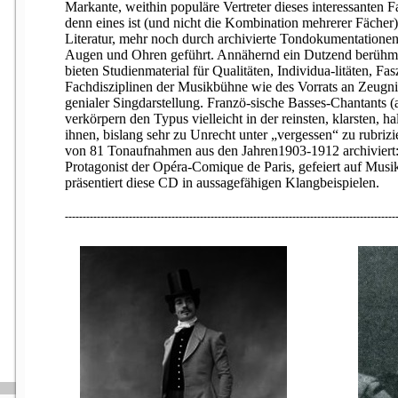
Markante, weithin populäre Vertreter dieses interessanten 
denn eines ist (und nicht die Kombination mehrerer Fächer
Literatur, mehr noch durch archivierte Tondokumentationen
Augen und Ohren geführt. Annähernd ein Dutzend berühmt
bieten Studienmaterial für Qualitäten, Individua-litäten, Fa
Fachdisziplinen der Musikbühne wie des Vorrats an Zeugn
genialer Singdarstellung. Franzö-sische Basses-Chantants (a
verkörpern den Typus vielleicht in der reinsten, klarsten, h
ihnen, bislang sehr zu Unrecht unter „vergessen“ zu rubrizier
von 81 Tonaufnahmen aus den Jahren1903-1912 archiviert
Protagonist der Opéra-Comique de Paris, gefeiert auf Mus
präsentiert diese CD in aussagefähigen Klangbeispielen.
---------------------------------------------------------------------------------------------