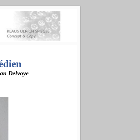
édien
an Delvoye