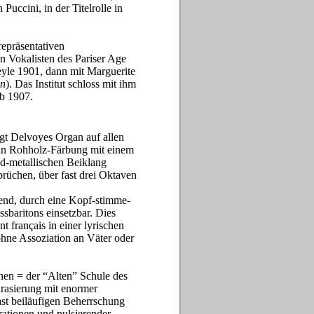
Puccini, in der Titelrolle in
epräsentativen
 Vokalisten des Pariser Age
yle 1901, dann mit Marguerite
n
).
Das Institut schloss mit ihm
ab 1907.
ingt Delvoyes Organ auf allen
 in Rohholz-Färbung mit einem
d-metallischen Beiklang
brüchen, über fast drei Oktaven
hend, durch eine Kopf-stimme-
ssbaritons einsetzbar. Dies
t français in einer lyrischen
ohne Assoziation an Väter oder
chen = der “Alten” Schule des
hrasierung mit enormer
ast beiläufigen Beherrschung
urationen und pulsierender