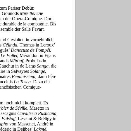
zum Pariser Debüt:
in Gounods
Mireille
. Die
an der Opéra-Comique. Dort
e durable de la compagnie. Bis
semble der Salle Favart.
 und Gestalten in vornehmlich
as
Célinda,
Thomas in Leroux’
uguès’
Danseuse de Pompéi
,
s
Le Follet
, Méraudon in Fijans
bauds
Mârouf
, Probulas in
Gauchut in de Laras
Sanga
, die
ire in Salvayres
Solange
,
emaires
Feminissima
, dann Père
Puccinis
La Tosca
. Dazu ein
ranzösischen Comique-
m noch nicht komplett. Es
bier de Séville
, Masetto in
Mascagnis
Cavalleria Rusticana
,
s
Falstaff,
Lescaut & Brétigy in
apho
von Massenet, André in
réderic in Delibes’
Lakmé
,