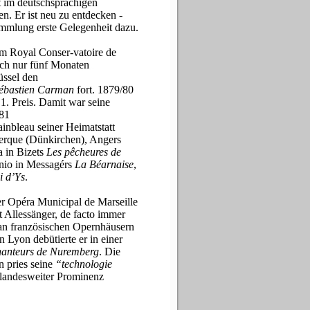
t im deutschsprachigen
n. Er ist neu zu entdecken -
mmlung erste Gelegenheit dazu.
am Royal Conser-vatoire de
ch nur fünf Monaten
üssel den
ébastien Carman
fort. 1879/80
. Preis. Damit war seine
881
inbleau seiner Heimatstatt
erque (Dünkirchen), Angers
a in Bizets
Les pêcheures de
nio in Messagérs
La Béarnaise
,
i d’Ys
.
er Opéra Municipal de Marseille
Art Allessänger, de facto immer
 an französischen Opernhäusern
n Lyon debütierte er in einer
hanteurs de Nuremberg
. Die
n pries seine
“technologie
u landesweiter Prominenz