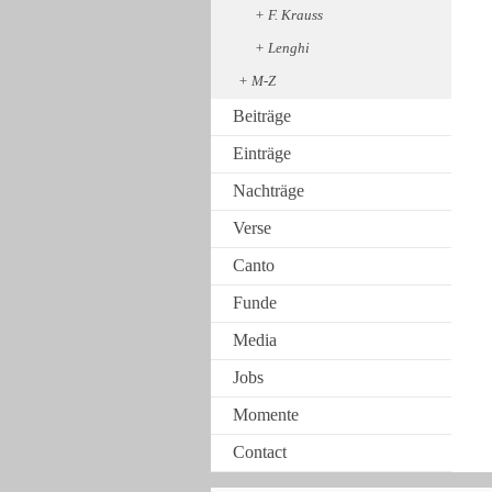
F. Krauss
Lenghi
M-Z
Beiträge
Einträge
Nachträge
Verse
Canto
Funde
Media
Jobs
Momente
Contact