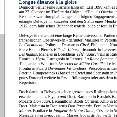
Longue distance à la gloire
Dennoch verlief seine Karriere langsam.
Erst 1898 kam es 
am 27. Oktober im Théâtre du Château d’Eau als Ourrias 
Resonanz war triumphal. Umgehend folgten Engagements 
erlangte Delvoye in kürzester Zeit den Status eines Membr
1912, dem Jahr seines Bühnenabschieds, blieb er fest im En
Delvoye kreierte dort eine lange Reihe universeller Partien
französischen Opernwerken - darunter: Mazurier in Petrell
Le Chemineau
, Politès in Desmarets
Circé
, Philippe in No
Frère Eloi in Piernés
Fille de Tabarin
, Jeannnic in Lefèvre
Les fugitifs
, Ménelas in Boieldieus
Télémaque
, Vizir in Ra
Rameaus
Myrtil
, Lucagnolo in Leroux’
La Reine fiamette
, 
Titelpartie in Wunstorfs
Le secret de Mâitre Cornille
, Le Ma
Frontin in Picard-Deviennes
Visitandines
, Précepteur in L
Peter in Humperdincks
Hansel et Gretel
und Sacristain in 
gutes Dutzend weitere in Erstaufführungen oder aus dem f
Repertoire.
Doch damit ist Delvoyes schier grenzenloses Rollenspektru
erschien auch als Figaro
und
Doct. Bartholo in Rossinis
Bar
Mozarts
Don Juan
, Escamillo in Bizets
Carmen
, Alfio in 
Doct. Malatesta in Donizettis
Don Pasquale
, Ford in Verdi
Manon
, Boniface in
Jongleur de Notre-Dame
, Césaire in
S
Messagers
Fortunio
, Jean in Massés
Noces de Jeannette
, F