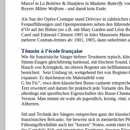
Marcel in
La Bohème
& Sharpless in
Madame Butterfly
von 
Reyers
Mâitre Wolfram
- und damit kein Ende
.
Als Star der Opéra-Comique stand Delvoye in zahlreichen r
Festaufführungen und Opernpremieren neben den führenden
d’Or auf der Bühne (so z.B. mit Mary Garden und Léon Be
Carré und Edmond Clément 1905 in Jules Massenets
Mano
mehrere Contrats-fermes ab: 1901, 1905, dann unbefristet 
Témoin à l’école française
Wie für französische Sänger tieferer Tessituren typisch, kl
Stimm-Etagen gleichförmig baritonal, mit frischem Sound,
Hauch von Körnigkeit, im oberen Register um hellflammen
bereichert. Sein Umfang ist, weitgehend frei von Register-
expansiv. Er durchmisst ein Materialfeld vom
G bis Fis’’, etwa dem klassischen Basso cantante entsprec
Terz erweitert und darum für praktisch jede Variante des Ba
allerdings mit spezifischen Eigenschaften des Basse-Chantan
Version. Man nimmt sie wahr als jugendlich, kernig, vital, 
Altherren.
Stil und Technik des Sängers entsprechen ganz der klassis
französischen Belcanto. Sie beweist sich in meisterlicher P
Führungsflexibilität auch bei “kurzen” Noten, somit einer f
des Cantabile-Stils mit integrierten Fiorituren, linearen Fig