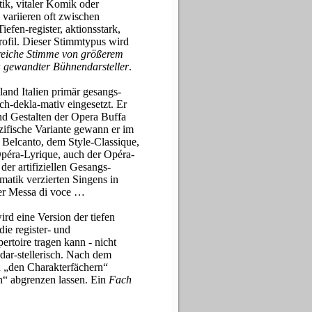
ik, vitaler Komik oder
 variieren oft zwischen
fen-register, aktionsstark,
rofil. Dieser Stimmtypus wird
reiche Stimme von größerem
; gewandter Bühnendarsteller
.
and Italien primär gesangs-
h-dekla-mativ eingesetzt. Er
nd Gestalten der Opera Buffa
zifische Variante gewann er im
 Belcanto, dem Style-Classique,
péra-Lyrique, auch der Opéra-
r artifiziellen Gesangs-
matik verzierten Singens in
 der Messa di voce …
rd eine Version der tiefen
die register- und
ertoire tragen kann - nicht
gdar-stellerisch. Nach dem
 „den Charakterfächern“
rn“ abgrenzen lassen. Ein
Fach