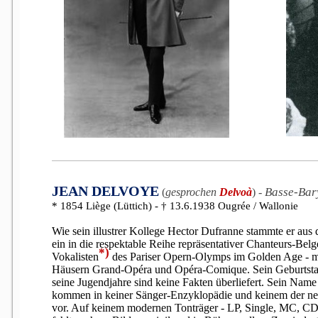
JEAN DELVOYE
Basse-Bar
(
gesprochen
Delvoà
)
-
* 1854 Liège (Lüttich) - † 13.6.1938 Ougrée / Wallonie
Wie sein illustrer Kollege Hector Dufranne stammte er aus 
ein in die respektable Reihe repräsentativer Chanteurs-Bel
*)
Vokalisten
des Pariser Opern-Olymps im Golden Age - m
Häusern Grand-Opéra und Opéra-Comique. Sein Geburtstag
seine Jugendjahre sind keine Fakten überliefert. Sein Name
kommen in keiner Sänger-Enzyklopädie und keinem der 
vor. Auf keinem modernen Tonträger - LP, Single, MC, CD,