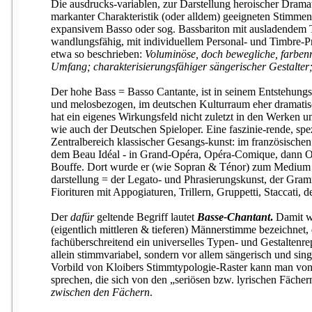
Die ausdrucks-variablen, zur Darstellung heroischer Dramat
markanter Charakteristik (oder alldem) geeigneten Stimmen
expansivem Basso oder sog. Bassbariton mit ausladendem Tie
wandlungsfähig, mit individuellem Personal- und Timbre-P
etwa so beschrieben:
Voluminöse, doch bewegliche, farben
Umfang; charakterisierungsfähiger sängerischer Gestalter
Der hohe Bass = Basso Cantante, ist in seinem Entstehungsl
und melosbezogen, im deutschen Kulturraum eher dramatisc
hat ein eigenes Wirkungsfeld nicht zuletzt in den Werken u
wie auch der Deutschen Spieloper. Eine faszinie-rende, spe
Zentralbereich klassischer Gesangs-kunst: im französischen
dem Beau Idéal - in Grand-Opéra, Opéra-Comique, dann O
Bouffe. Dort wurde er (wie Sopran & Ténor) zum Medium de
darstellung = der Legato- und Phrasierungskunst, der Gram
Fiorituren mit Appogiaturen, Trillern, Gruppetti, Staccati,
Der
dafür
geltende Begriff lautet
Basse-Chantant
.
Damit wi
(eigentlich mittleren & tieferen) Männerstimme bezeichnet, 
fachüberschreitend ein universelles Typen- und Gestaltenrep
allein stimmvariabel, sondern vor allem sängerisch und sin
Vorbild von Kloibers Stimmtypologie-Raster kann man von
sprechen, die sich von den „seriösen bzw. lyrischen Fäche
zwischen den Fächern
.