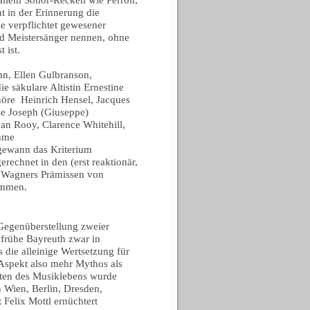
 in der Erinnerung die
e verpflichtet gewesener
nd Meistersänger nennen, ohne
 ist.
n, Ellen Gulbranson,
 säkulare Altistin Ernestine
nöre Heinrich Hensel, Jacques
se Joseph (Giuseppe)
n Rooy, Clarence Whitehill,
ahme
 gewann das Kriterium
rechnet in den (erst reaktionär,
d Wagners Prämissen von
ommen.
Gegenüberstellung zweier
 frühe Bayreuth zwar in
 die alleinige Wertsetzung für
Aspekt also mehr Mythos als
ten des Musiklebens wurde
n Wien, Berlin, Dresden,
Felix Mottl ernüchtert