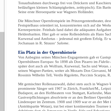
Tonaufnahmen durchwegs frei von Drückern und Kaschieru
beiläufigen kleinen Schlampigkeiten, zeittypisch). Ein Bari
Seine erste Heroenpartie war Wagners Holländer.
Die Münchner Opernfestspiele im Prinzregententheater, de
Festspielhaus orientiert ist, konzentrierten sich auf die Wer
Kernrepertoire. Feinhals fand dabei die adäquaten Aufgaben 
Heldenbariton. Hier gab er seine Rollendebüts als Hans Sac
Kurwenal und Amfortas – jedesmal mit großem Erfolg. Er 
Jochanaan in R. Strauss‘
Salome
.
Ein Platz in der Opernhistorie
Von Anbeginn seines München-Engagements gab er Gastspie
Opernbühnen Europas: So 1898 als Don Pizarro im
Fidelio
später dort auch als Wolfram, Kurwenal, Sachs und Wotan.
seinen Wagner-Partien, weiter als Mozarts Don Giovanni, M
Rossinis Wilhelm Tell, Verdis Rigoletto, Puccinis Scarpia, R
Mit gemischter Rollenauswahl, dabei stets auch in Wagner-W
prominente Sänger seit 1907 in Zürich, Frankfurt/M., Leipz
Budapest, an den Hoftheatern von Stuttgart, Karlsruhe, Ma
Gastverpflichtungen absolvierte er an den Berliner Opernhä
Lindenoper im Zentrum. 1908 und 1909 war er an der Met 
(Antrittspartie Wotan), trat bei einer kontinentalen Tournee
debütierte dort als Amonasro in Verdis
Aida
und Sebastiano 