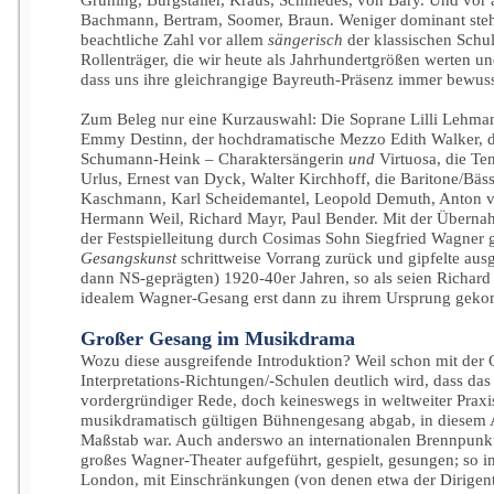
Bachmann, Bertram, Soomer, Braun. Weniger dominant steht
beachtliche Zahl vor allem
sängerisch
der klassischen Schul
Rollenträger, die wir heute als Jahrhundertgrößen werten u
dass uns ihre gleichrangige Bayreuth-Präsenz immer bewusst
Zum Beleg nur eine Kurzauswahl: Die Soprane Lilli Lehman
Emmy Destinn, der hochdramatische Mezzo Edith Walker, die
Schumann-Heink – Charaktersängerin
und
Virtuosa, die Te
Urlus, Ernest van Dyck, Walter Kirchhoff, die Baritone/Bäs
Kaschmann, Karl Scheidemantel, Leopold Demuth, Anton va
Hermann Weil, Richard Mayr, Paul Bender. Mit der Übern
der Festspielleitung durch Cosimas Sohn Siegfried Wagner
Gesangskunst
schrittweise Vorrang zurück und gipfelte ausge
dann NS-geprägten) 1920-40er Jahren, so als seien Richar
idealem Wagner-Gesang erst dann zu ihrem Ursprung gek
Großer Gesang im Musikdrama
Wozu diese ausgreifende Introduktion? Weil schon mit der 
Interpretations-Richtungen/-Schulen deutlich wird, dass das
vordergründiger Rede, doch keineswegs in weltweiter Praxis
musikdramatisch gültigen Bühnengesang abgab, in diesem 
Maßstab war. Auch anderswo an internationalen Brennpunk
großes Wagner-Theater aufgeführt, gespielt, gesungen; so i
London, mit Einschränkungen (von denen etwa der Dirigent 