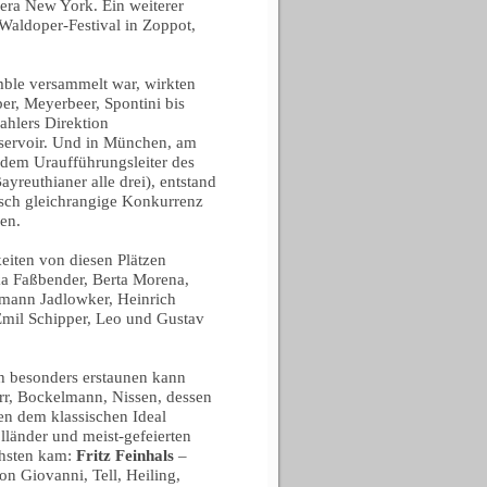
pera New York. Ein weiterer
Waldoper-Festival in Zoppot,
mble versammelt war, wirkten
er, Meyerbeer, Spontini bis
ahlers Direktion
Reservoir. Und in München, am
dem Uraufführungsleiter des
ayreuthianer alle drei), entstand
isch gleichrangige Konkurrenz
en.
eiten von diesen Plätzen
ka Faßbender, Berta Morena,
mann Jadlowker, Heinrich
Emil Schipper, Leo und Gustav
th besonders erstaunen kann
rr, Bockelmann, Nissen, dessen
en dem klassischen Ideal
länder und meist-gefeierten
chsten kam:
Fritz Feinhals
–
n Giovanni, Tell, Heiling,