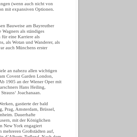
ngen (wenn auch nicht von
ton mit expansiven Optionen.
ssen Bauweise am Bayreuther
ke Wagners als ständiges
für eine Karriere als
hs, als Wotan und Wanderer, als
war auch Münchens erster
le an nahezu allen wichtigen
am Covent Garden London,
 Ab 1905 an der Wiener Oper mit
arschners Hans Heiling,
. Strauss‘ Joachanaan.
erken, gastierte der bald
ig, Prag, Amsterdam, Brüssel,
nnheim. Dauerhafte
usern, mit der Königlichen
in New York engagiert
 in mehreren Großstädten auf,
in d’Alberts
Tiefland
. Nach dem