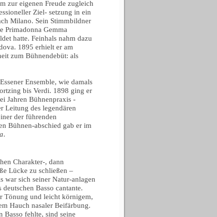
ahm zur eigenen Freude zugleich
sioneller Ziel- setzung in ein
ch Milano. Sein Stimmbildner
däre Primadonna Gemma
ldet hatte. Feinhals nahm dazu
dova. 1895 erhielt er am
heit zum Bühnendebüt: als
m Essener Ensemble, wie damals
ortzing bis Verdi. 1898 ging er
rei Jahren Bühnenpraxis -
r Leitung des legendären
einer der führenden
en Bühnen-abschied gab er im
a
.
hen Charakter-, dann
oße Lücke zu schließen –
s war sich seiner Natur-anlagen
s deutschen Basso cantante.
ner Tönung und leicht körnigem,
em Hauch nasaler Beifärbung.
 Basso fehlte, sind seine