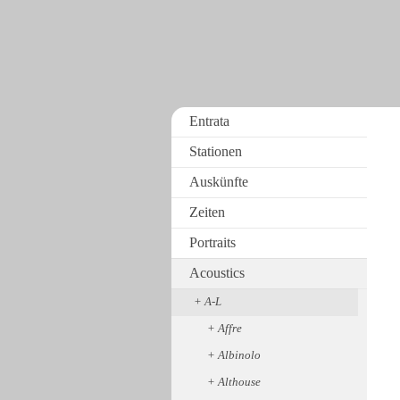
Entrata
Stationen
Auskünfte
Zeiten
Portraits
Acoustics
A-L
Affre
Albinolo
Althouse