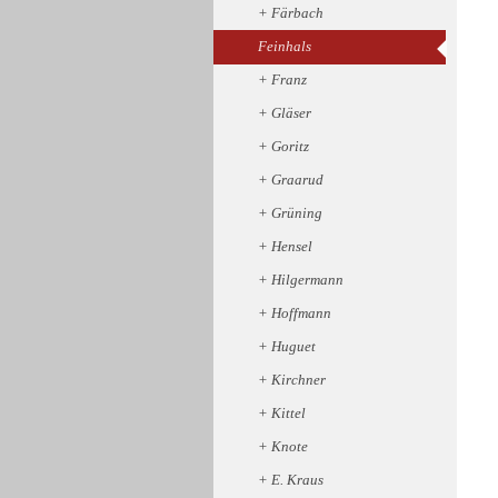
Färbach
Feinhals
Franz
Gläser
Goritz
Graarud
Grüning
Hensel
Hilgermann
Hoffmann
Huguet
Kirchner
Kittel
Knote
E. Kraus