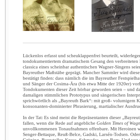
Lückenlos erfasst und scheuklappenfrei beurteilt, widerlege
tondokumentiertem dramatischem Gesang den verbreiteten 
classica eines scheinbar authentischen Wagner-Singens sei
Bayreuther Maßstäbe geprägt. Mancher Sammler wird dies
bestätigt finden: dass nämlich die im Bayreuther Festspiel
und Sänger der Cosima-Ära (bis etwa Mitte der 1920er) vor
Tondokumenten dieser Zeit hörbar geworden seien – und da
damaligen stimmlichen Prototypus und sängerischen Interpre
sprichwörtlich als „Bayreuth Bark“: mit groß- volumigem K
konsonanten-dominierter Phrasierung, martialischer Ausdruc
In der Tat: Es sind meist die Repräsentanten dieser „Bayre
fallen, wenn die Rede auf angebliche
Golden Times of Wag
unvollkommenen Tonaufnahmen offenbare. Mit Heroinen wie 
Senger-Bettaque, Reuß-Belce, Gadski, Larsén-Todsen. Oder
Grüning, Burgstaller, Kraus, Schmedes, von Bary. Und vor