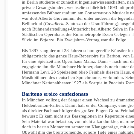
in Berlin studierte er zunächst Ingenieurwissenschaften, n
private Gesangstunden, wechselte schließlich 1893 mit profes
umfassendes Bühnenstudium am Conservatorio Musicale na
war dort Alberto Giovannini, der unter anderen die legen
Bellincioni (
Cavalleria
-Santuzza der Uraufführung) ausgebi
noch Bühnendarstellungs-Unterricht bei Alberto Selva in Pa
Städtischen Opernhaus der Ruhrmetropole Essen Gelegen- 
Silvio im
Bajazzo
. Ein Zweijahres-Vertrag war die Folge.
Bis 1897 sang der mit 28 Jahren schon gereifte Künstler i
obligatorisch: das ganze Haus-Repertoire für Bariton, von L
für eine Spielzeit ans Opernhaus Mainz. Dann – nach nur d
engagierte ihn die Münchner Hofoper, damals noch unter de
Hermann Levi. 28 Spielzeiten blieb Feinhals diesem Haus, 
Musikbühnen des deutschen Sprachraums, verbunden. Sein
Münchner Nationaltheater 1927 als Scarpia in Puccinis
Tosc
Baritono eroico confezionato
In München vollzog der Sänger einen Wechsel zu dramatisc
Heldenbariton-Partien. Damit half er der Company, eine gr
als direkter Fachnachfolger des großen Eugen Gura. Feinhal
bewusst: Er kam nicht aus Bassregionen ins Repertoire eine
Sein Material war belastbar, von nicht allzu dunkler, maro
doch in besten Momenten samtenem Klanggepräge, mit ein
Obwohl ihm die breitströmende, sonore Tiefe eines naturalen