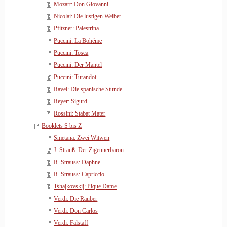
Mozart: Don Giovanni
Nicolai: Die lustigen Weiber
Pfitzner: Palestrina
Puccini: La Bohéme
Puccini: Tosca
Puccini: Der Mantel
Puccini: Turandot
Ravel: Die spanische Stunde
Reyer: Sigurd
Rossini: Stabat Mater
Booklets S bis Z
Smetana: Zwei Witwen
J. Strauß: Der Zigeunerbaron
R. Strauss: Daphne
R. Strauss: Capriccio
Tshajkovskij: Pique Dame
Verdi: Die Räuber
Verdi: Don Carlos
Verdi: Falstaff