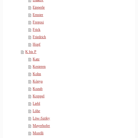
Diakov
Eipperle
Ernster
Fregosi
Frick
Friedrich
Hopf
K bis P
Katz
Kesteren
Kohn
Kónya
Kozub
Kreppel
Liebl
Löhe
Löw-Szöky
Mayerhofer
Morelli