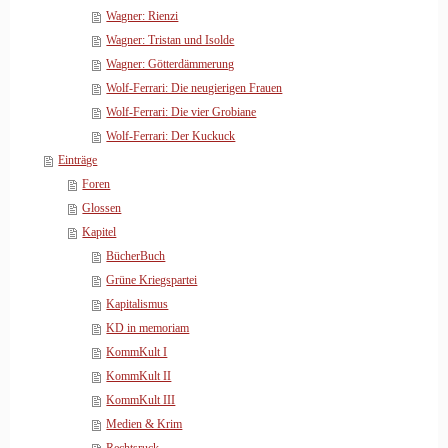
Wagner: Rienzi
Wagner: Tristan und Isolde
Wagner: Götterdämmerung
Wolf-Ferrari: Die neugierigen Frauen
Wolf-Ferrari: Die vier Grobiane
Wolf-Ferrari: Der Kuckuck
Einträge
Foren
Glossen
Kapitel
BücherBuch
Grüne Kriegspartei
Kapitalismus
KD in memoriam
KommKult I
KommKult II
KommKult III
Medien & Krim