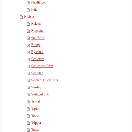
Neidlinger
Pütz
R bis Z
Reizen
Ritzmann
von Rohr
Ronge
Rysanek
Schlemm
Schlusnus/Rara
Schlüter
Seiffert + Schnitzer
Shirley
Stuttgart 100
Terkal
Tipton
Tobin
Töpper
Tozzi