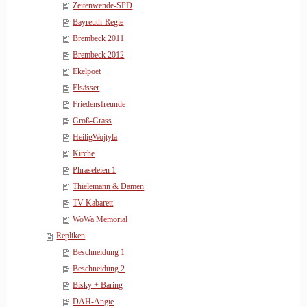
Zeitenwende-SPD
Bayreuth-Regie
Brembeck 2011
Brembeck 2012
Ekelpoet
Elsässer
Friedensfreunde
Groß-Grass
HeiligWojtyla
Kirche
Phraseleien 1
Thielemann & Damen
TV-Kabarett
WoWa Memorial
Repliken
Beschneidung 1
Beschneidung 2
Bisky + Baring
DAH-Angie