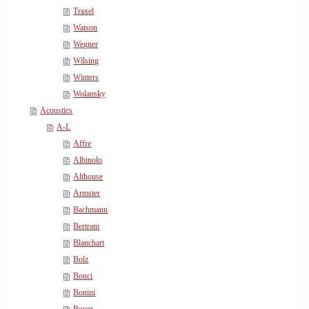
Traxel
Watson
Wegner
Wilsing
Winters
Wolansky
Acoustics
A-L
Affre
Albinolo
Althouse
Armster
Bachmann
Bertram
Blanchart
Bolz
Bonci
Bonini