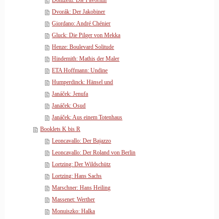
Donizetti: Die Favoritin
Dvorák: Der Jakobiner
Giordano: André Chénier
Gluck: Die Pilger von Mekka
Henze: Boulevard Solitude
Hindemith: Mathis der Maler
ETA Hoffmann: Undine
Humperdinck: Hänsel und
Janáček: Jenufa
Janáček: Osud
Janáček: Aus einem Totenhaus
Booklets K bis R
Leoncavallo: Der Bajazzo
Leoncavallo: Der Roland von Berlin
Lortzing: Der Wildschütz
Lortzing: Hans Sachs
Marschner: Hans Heiling
Massenet: Werther
Monuiszko: Halka