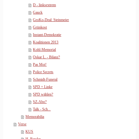
D - linksextrem
Gauck
GroKo-Deal: Steinmeier
Grünkost
Instant-Demokratie
Koalitionen 2013
Kohl-Memorial
Oskar L. - Bilanz?
Pas Moi!
Police Secrets
Schmidt-Funeral
SPD + Linke
SPD wählen?
SZ-Abo?
Talk - Sch...
Memorabilia
Verse
KUS