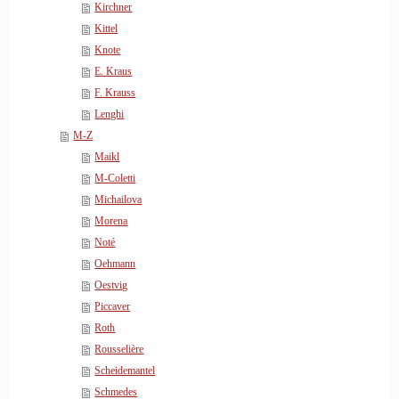
Kirchner
Kittel
Knote
E. Kraus
F. Krauss
Lenghi
M-Z
Maikl
M-Coletti
Michailova
Morena
Noté
Oehmann
Oestvig
Piccaver
Roth
Rousselière
Scheidemantel
Schmedes