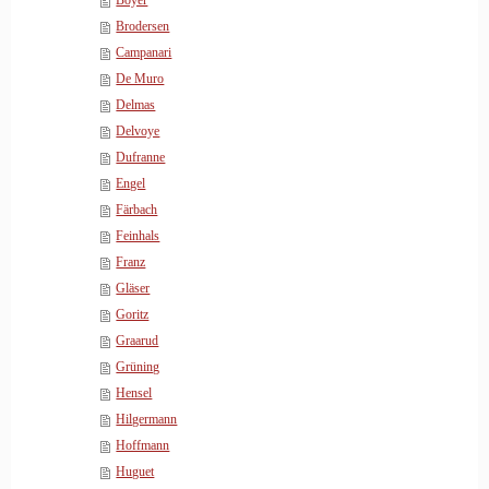
Boyer
Brodersen
Campanari
De Muro
Delmas
Delvoye
Dufranne
Engel
Färbach
Feinhals
Franz
Gläser
Goritz
Graarud
Grüning
Hensel
Hilgermann
Hoffmann
Huguet