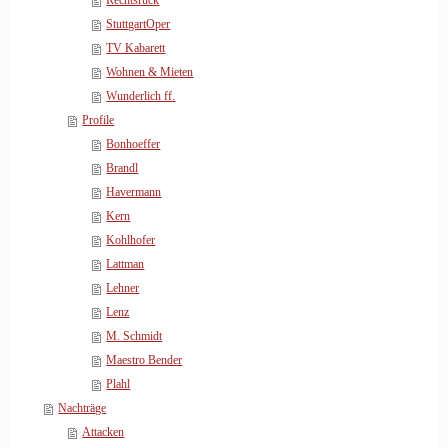
Rechtsruck
StuttgartOper
TV Kabarett
Wohnen & Mieten
Wunderlich ff.
Profile
Bonhoeffer
Brandl
Havermann
Kern
Kohlhofer
Lattman
Lehner
Lenz
M. Schmidt
Maestro Bender
Plahl
Nachträge
Attacken