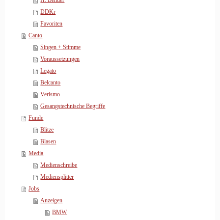
H. Bender
DDKr
Favoriten
Canto
Singen + Stimme
Voraussetzungen
Legato
Belcanto
Verismo
Gesangstechnische Begriffe
Funde
Blitze
Blasen
Media
Medienschreibe
Mediensplitter
Jobs
Anzeigen
BMW