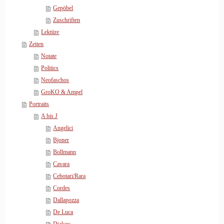
Gepöbel
Zuschriften
Lektüre
Zeiten
Notate
Politics
Neofaschos
GroKO & Ampel
Portraits
A bis J
Angelici
Bjoner
Bollmann
Cavara
Cebotari/Rara
Cordes
Dallapozza
De Luca