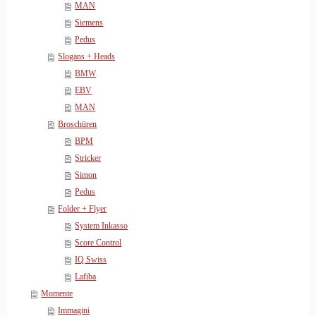
MAN
Siemens
Pedus
Slogans + Heads
BMW
EBV
MAN
Broschüren
BPM
Stricker
Simon
Pedus
Folder + Flyer
System Inkasso
Score Control
IQ Swiss
Lafiba
Momente
Immagini