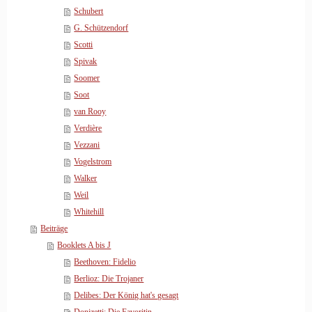
Schubert
G. Schützendorf
Scotti
Spivak
Soomer
Soot
van Rooy
Verdière
Vezzani
Vogelstrom
Walker
Weil
Whitehill
Beiträge
Booklets A bis J
Beethoven: Fidelio
Berlioz: Die Trojaner
Delibes: Der König hat's gesagt