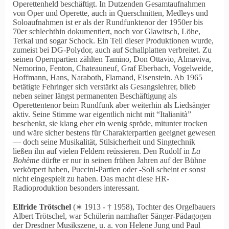
Operettenheld beschäftigt. In Dutzenden Gesamtaufnahmen
von Oper und Operette, auch in Querschnitten, Medleys und
Soloaufnahmen ist er als der Rundfunktenor der 1950er bis
70er schlechthin dokumentiert, noch vor Glawitsch, Löhe,
Terkal und sogar Schock. Ein Teil dieser Produktionen wurde,
zumeist bei DG-Polydor, auch auf Schallplatten verbreitet. Zu
seinen Opernpartien zählten Tamino, Don Ottavio, Almaviva,
Nemorino, Fenton, Chateauneuf, Graf Eberbach, Vogelweide,
Hoffmann, Hans, Naraboth, Flamand, Eisenstein. Ab 1965
betätigte Fehringer sich verstärkt als Gesangslehrer, blieb
neben seiner längst permanenten Beschäftigung als
Operettentenor beim Rundfunk aber weiterhin als Liedsänger
aktiv. Seine Stimme war eigentlich nicht mit
Italianità
beschenkt, sie klang eher ein wenig spröde, mitunter trocken
und wäre sicher bestens für Charakterpartien geeignet gewesen
— doch seine Musikalität, Stilsicherheit und Singtechnik
ließen ihn auf vielen Feldern reüssieren. Den Rudolf in
La
Bohème
dürfte er nur in seinen frühen Jahren auf der Bühne
verkörpert haben, Puccini-Partien oder ‑Soli scheint er sonst
nicht eingespielt zu haben. Das macht diese HR-
Radioproduktion besonders interessant.
Elfride Trötschel
(∗ 1913 ‑ † 1958), Tochter des Orgelbauers
Albert Trötschel, war Schülerin namhafter Sänger-Pädagogen
der Dresdner Musikszene, u. a. von Helene Jung und Paul