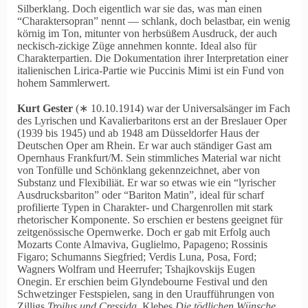
Silberklang. Doch eigentlich war sie das, was man einen
Charaktersopran
nennt — schlank, doch belastbar, ein wenig
körnig im Ton, mitunter von herbsüßem Ausdruck, der auch
neckisch-zickige Züge annehmen konnte. Ideal also für
Charakterpartien. Die Dokumentation ihrer Interpretation einer
italienischen Lirica-Partie wie Puccinis Mimi ist ein Fund von
hohem Sammlerwert.
Kurt Gester
(∗ 10.10.1914) war der Universalsänger im Fach
des Lyrischen und Kavalierbaritons erst an der Breslauer Oper
(1939 bis 1945) und ab 1948 am Düsseldorfer Haus der
Deutschen Oper am Rhein. Er war auch ständiger Gast am
Opernhaus Frankfurt/M. Sein stimmliches Material war nicht
von Tonfülle und Schönklang gekennzeichnet, aber von
Substanz und Flexibiliät. Er war so etwas wie ein
lyrischer
Ausdrucksbariton
oder
Bariton Matin
, ideal für scharf
profilierte Typen in Charakter- und Chargenrollen mit stark
rhetorischer Komponente. So erschien er bestens geeignet für
zeitgenössische Opernwerke. Doch er gab mit Erfolg auch
Mozarts Conte Almaviva, Guglielmo, Papageno; Rossinis
Figaro; Schumanns Siegfried; Verdis Luna, Posa, Ford;
Wagners Wolfram und Heerrufer; Tshajkovskijs Eugen
Onegin. Er erschien beim Glyndebourne Festival und den
Schwetzinger Festspielen, sang in den Uraufführungen von
Zilligs
Troilus und Cressida
, Klebes
Die tödlichen Wünsche