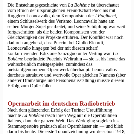
Die Entstehungsgeschichte von
La Bohème
ist überschattet
vom Bruch der ursprünglichen Freundschaft Puccinis mit
Ruggiero Leoncavallo, dem Komponisten der
I Pagliacci
,
einem Schlüsselwerk des Verismo. Leoncavallo hatte am
selben Murger-Sujet gearbeitet, und seine Schöpfung war weit
fortgeschritten, als die beiden Komponisten von der
Gleichzeitigkeit der Projekte erfuhren. Der Konflikt war noch
dadurch angeheizt, dass Puccini bei Giulio Ricordi,
Leoncavallo hingegen bei der mit diesem scharf
konkurrierenden Edizione Sanzogno unter Vertrag war.
La
Bohème
begründete Puccinis Weltruhm — sie ist bis heute das
wahrscheinlich meistgespielte, zumindest das
meistaufgenommene Opernwerk überhaupt. Leoncavallos
durchaus attraktive und wertvolle Oper gleichen Namens (aber
anderer Dramaturgie und Personenausstattung) musste diesem
Erfolg zum Opfer fallen.
Opernarbeit im deutschen Radiobetrieb
Nach dem glänzenden Erfolg der Turiner Uraufführung
machte
La Bohème
rasch ihren Weg auf die Opernbühnen
Italiens, dann der ganzen Welt. Das Werk ging sogleich ins
Stammrepertoire praktisch aller Opernhäuser ein — und blieb
darin bis heute. Die erste Tonaufzeichnung wurde schon 1918,