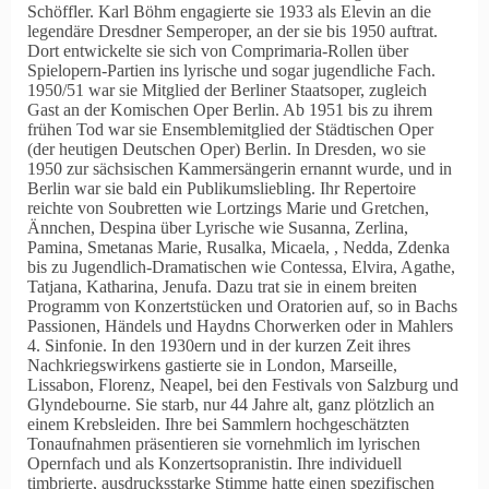
Schöffler. Karl Böhm engagierte sie 1933 als Elevin an die
legendäre Dresdner Semperoper, an der sie bis 1950 auftrat.
Dort entwickelte sie sich von Comprimaria-Rollen über
Spielopern-Partien ins lyrische und sogar jugendliche Fach.
1950/51 war sie Mitglied der Berliner Staatsoper, zugleich
Gast an der Komischen Oper Berlin. Ab 1951 bis zu ihrem
frühen Tod war sie Ensemblemitglied der Städtischen Oper
(der heutigen Deutschen Oper) Berlin. In Dresden, wo sie
1950 zur sächsischen Kammersängerin ernannt wurde, und in
Berlin war sie bald ein Publikumsliebling. Ihr Repertoire
reichte von Soubretten wie Lortzings Marie und Gretchen,
Ännchen, Despina über Lyrische wie Susanna, Zerlina,
Pamina, Smetanas Marie, Rusalka, Micaela, , Nedda, Zdenka
bis zu Jugendlich-Dramatischen wie Contessa, Elvira, Agathe,
Tatjana, Katharina, Jenufa. Dazu trat sie in einem breiten
Programm von Konzertstücken und Oratorien auf, so in Bachs
Passionen, Händels und Haydns Chorwerken oder in Mahlers
4. Sinfonie. In den 1930ern und in der kurzen Zeit ihres
Nachkriegswirkens gastierte sie in London, Marseille,
Lissabon, Florenz, Neapel, bei den Festivals von Salzburg und
Glyndebourne. Sie starb, nur 44 Jahre alt, ganz plötzlich an
einem Krebsleiden. Ihre bei Sammlern hochgeschätzten
Tonaufnahmen präsentieren sie vornehmlich im lyrischen
Opernfach und als Konzertsopranistin. Ihre individuell
timbrierte, ausdrucksstarke Stimme hatte einen spezifischen