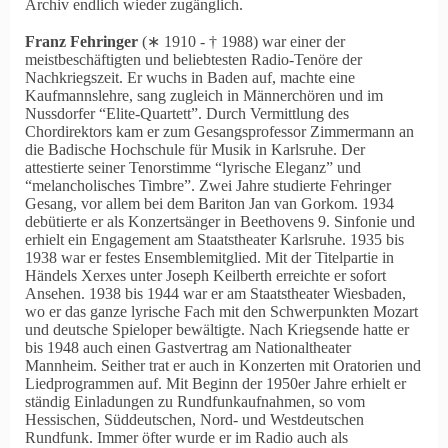
Archiv endlich wieder zugänglich.
Franz Fehringer
(∗ 1910 ‑ † 1988) war einer der
meistbeschäftigten und beliebtesten Radio-Tenöre der
Nachkriegszeit. Er wuchs in Baden auf, machte eine
Kaufmannslehre, sang zugleich in Männerchören und im
Nussdorfer
Elite-Quartett
. Durch Vermittlung des
Chordirektors kam er zum Gesangsprofessor Zimmermann an
die Badische Hochschule für Musik in Karlsruhe. Der
attestierte seiner Tenorstimme
lyrische Eleganz
und
melancholisches Timbre
. Zwei Jahre studierte Fehringer
Gesang, vor allem bei dem Bariton Jan van Gorkom. 1934
debütierte er als Konzertsänger in Beethovens 9. Sin­fonie und
erhielt ein Engagement am Staatstheater Karlsruhe. 1935 bis
1938 war er festes Ensemblemitglied. Mit der Titelpartie in
Händels Xerxes unter Joseph Keilberth erreichte er sofort
Ansehen. 1938 bis 1944 war er am Staatstheater Wiesbaden,
wo er das ganze lyrische Fach mit den Schwerpunkten Mozart
und deutsche Spieloper bewältigte. Nach Kriegsende hatte er
bis 1948 auch einen Gastvertrag am Nationaltheater
Mannheim. Seither trat er auch in Konzerten mit Oratorien und
Liedprogrammen auf. Mit Beginn der 1950er Jahre erhielt er
ständig Einladungen zu Rundfunkaufnahmen, so vom
Hessischen, Süddeutschen, Nord- und Westdeutschen
Rundfunk. Immer öfter wurde er im Radio auch als