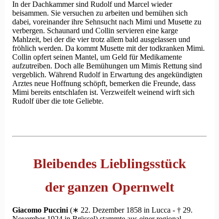
In der Dachkammer sind Rudolf und Marcel wieder
beisammen. Sie versuchen zu arbeiten und bemühen sich
dabei, voreinander ihre Sehnsucht nach Mimi und Musette zu
verbergen. Schaunard und Collin servieren eine karge
Mahlzeit, bei der die vier trotz allem bald ausgelassen und
fröhlich werden. Da kommt Musette mit der todkranken Mimi.
Collin opfert seinen Mantel, um Geld für Medikamente
aufzutreiben. Doch alle Bemühungen um Mimis Rettung sind
vergeblich. Während Rudolf in Erwartung des angekündigten
Arztes neue Hoffnung schöpft, bemerken die Freunde, dass
Mimi bereits entschlafen ist. Verzweifelt weinend wirft sich
Rudolf über die tote Geliebte.
Bleibendes Lieblingsstück
der ganzen Opernwelt
Giacomo Puccini
(∗ 22. Dezember 1858 in Lucca ‑ † 29.
November 1924 in Brüssel) stammte aus einer regional