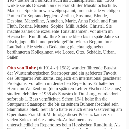
1957 trat sie in Frankfurt auch als Schauspielerin auf. 1963
wirkte sie als Dozentin an der Frankfurter Musikhochschule.
Madsens Spektrum war weitgespannt, umfasste alle wichtigen
Partien für Soprano leggiero: Zerlina, Susanna, Blonde,
Despina, Marzelline, Ännchen, Marie, Anna Reich und Frau
Fluth, Rosina, Musette, Sophie, Milli, Adele, Christel. Sie
machte zahlreiche exzellente Tonaufnahmen, vor allem im
Hessischen Rundfunk. Ihre Stimme blieb bis in späte Jahre so
frisch, jugendlich und perfekt geführt wie zu Beginn ihrer
Laufbahn. Sie steht an Bedeutung gleichrangig neben
berühmteren Kolleginnen wie Loose, Otto, Schädle, Urban,
Sailer.
Otto von Rohr
(∗ 1914 ‑ † 1982) war der führende Bassist
der Württembergischen Staatsoper und ein gefeierter Favorit
des Stuttgarter Publikums, zugleich ein international geachteter
Protagonist vor allem im deutschen Repertoire. Er hatte bei
Hermann Weißenborn (dem späteren Lehrer Fischer-Dieskaus)
studiert, debütierte 1938 als Sarastro in Duisburg, wurde dort
sofort als 1. Bass verpflichtet. Schon 1941 holte ihn die
Stuttgarter Staatsoper, die bis zu seinem Bühnenabschied sein
Stammhaus blieb. Seit 1946 hatte er auch einen Gastvertrag am
Opernhaus Frankfurt/M. Infolge dieser Präsenz kam er zu
vielen Solo- und Gesamtwerk-Aufnahmen aus
unterschiedlichen Repertoires beim Hessischen Rundfunk. Als