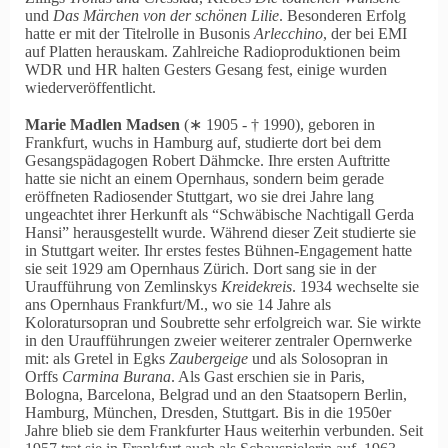
und
Das Märchen von der schönen Lilie
. Besonderen Erfolg
hatte er mit der Titelrolle in Busonis
Arlecchino
, der bei EMI
auf Platten herauskam. Zahlreiche Radioproduktionen beim
WDR und HR halten Gesters Gesang fest, einige wurden
wiederveröffentlicht.
Marie Madlen Madsen
(∗ 1905 ‑ † 1990), geboren in
Frankfurt, wuchs in Hamburg auf, studierte dort bei dem
Gesangspädagogen Robert Dähmcke. Ihre ersten Auftritte
hatte sie nicht an einem Opernhaus, sondern beim gerade
eröffneten Radiosender Stuttgart, wo sie drei Jahre lang
ungeachtet ihrer Herkunft als
Schwäbische Nachtigall Gerda
Hansi
herausgestellt wurde. Während dieser Zeit studierte sie
in Stuttgart weiter. Ihr erstes festes Bühnen-Engagement hatte
sie seit 1929 am Opernhaus Zürich. Dort sang sie in der
Uraufführung von Zemlinskys
Kreidekreis
. 1934 wechselte sie
ans Opernhaus Frankfurt/M., wo sie 14 Jahre als
Koloratursopran und Soubrette sehr erfolgreich war. Sie wirkte
in den Uraufführungen zweier weiterer zentraler Opernwerke
mit: als Gretel in Egks
Zaubergeige
und als Solosopran in
Orffs
Carmina Burana
. Als Gast erschien sie in Paris,
Bologna, Barcelona, Belgrad und an den Staatsopern Berlin,
Hamburg, München, Dresden, Stuttgart. Bis in die 1950er
Jahre blieb sie dem Frankfurter Haus weiterhin verbunden. Seit