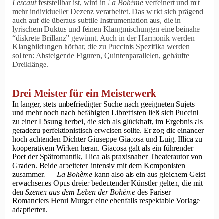
Lescaut
feststellbar ist, wird in
La Bohème
verfeinert und mit
mehr individueller Dezenz verarbeitet. Das wirkt sich prägend
auch auf die überaus subtile Instrumentation aus, die in
lyrischem Duktus und feinen Klangmischungen eine beinahe
diskrete Brillanz
gewinnt. Auch in der Harmonik werden
Klangbildungen hörbar, die zu Puccinis Spezifika werden
sollten: Absteigende Figuren, Quintenparallelen, gehäufte
Dreiklänge.
Drei Meister für ein Meisterwerk
In langer, stets unbefriedigter Suche nach geeigneten Sujets
und mehr noch nach befähigten Librettisten ließ sich Puccini
zu einer Lösung herbei, die sich als glückhaft, im Ergebnis als
geradezu perfektionistisch erweisen sollte. Er zog die einander
hoch achtenden Dichter Giuseppe Giacosa und Luigi Illica zu
kooperativem Wirken heran. Giacosa galt als ein führender
Poet der Spätromantik, Illica als praxisnaher Theaterautor von
Graden. Beide arbeiteten intensiv mit dem Komponisten
zusammen —
La Bohème
kann also als ein aus gleichem Geist
erwachsenes Opus dreier bedeutender Künstler gelten, die mit
den
Szenen aus dem Leben der Bohème
des Pariser
Romanciers Henri Murger eine ebenfalls respektable Vorlage
adaptierten.