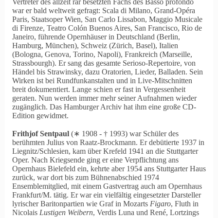
Vertreter des allzeit rar besetzten Fachs des Basso profondo
war er bald weltweit gefragt: Scala di Milano, Grand-Opéra
Paris, Staatsoper Wien, San Carlo Lissabon, Maggio Musicale
di Firenze, Teatro Colón Buenos Aires, San Francisco, Rio de
Janeiro, führende Opernhäuser in Deutschland (Berlin,
Hamburg, München), Schweiz (Zürich, Basel), Italien
(Bologna, Genova, Torino, Napoli), Frankreich (Marseille,
Strassbourgh). Er sang das gesamte Serioso-Repertoire, von
Händel bis Strawinsky, dazu Oratorien, Lieder, Balladen. Sein
Wirken ist bei Rundfunkanstalten und in Live-Mitschnitten
breit dokumentiert. Lange schien er fast in Vergessenheit
geraten. Nun werden immer mehr seiner Aufnahmen wieder
zugänglich. Das Hamburger Archiv hat ihm eine große CD-
Edition gewidmet.
Frithjof Sentpaul
(∗ 1908 ‑ † 1993) war Schüler des
berühmten Julius von Raatz-Brockmann. Er debütierte 1937 in
Liegnitz/Schlesien, kam über Krefeld 1941 an die Stuttgarter
Oper. Nach Kriegsende ging er eine Verpflichtung ans
Opernhaus Bielefeld ein, kehrte aber 1954 ans Stuttgarter Haus
zurück, war dort bis zum Bühnenabschied 1974
Ensemblemitglied, mit einem Gastvertrag auch am Opernhaus
Frankfurt/M. tätig. Er war ein vielfältig eingesetzter Darsteller
lyrischer Baritonpartien wie Graf in Mozarts
Figaro
, Fluth in
Nicolais
Lustigen Weibern
, Verdis Luna und René, Lortzings