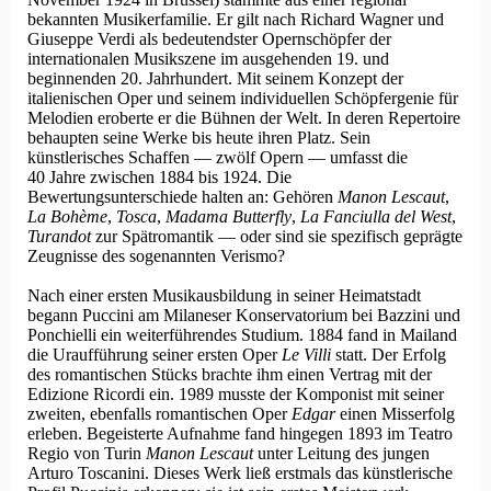
bekannten Musikerfamilie. Er gilt nach Richard Wagner und
Giuseppe Verdi als bedeutendster Opernschöpfer der
internationalen Musikszene im ausgehenden 19. und
beginnenden 20. Jahr­hundert. Mit seinem Konzept der
italienischen Oper und seinem individuellen Schöpfergenie für
Melodien eroberte er die Bühnen der Welt. In deren Repertoire
behaupten seine Werke bis heute ihren Platz. Sein
künstlerisches Schaffen — zwölf Opern — umfasst die
40 Jahre zwischen 1884 bis 1924. Die
Bewertungsunterschiede halten an: Gehören
Manon Lescaut
,
La Bohème
,
Tosca
,
Madama Butterfly
,
La Fanciulla del West
,
Turandot
zur Spätromantik — oder sind sie spezifisch geprägte
Zeugnisse des sogenannten Verismo?
Nach einer ersten Musikausbildung in seiner Heimatstadt
begann Puccini am Milaneser Konservatorium bei Bazzini und
Ponchielli ein weiterführendes Studium. 1884 fand in Mailand
die Uraufführung seiner ersten Oper
Le Villi
statt. Der Erfolg
des romantischen Stücks brachte ihm einen Vertrag mit der
Edizione Ricordi ein. 1989 musste der Komponist mit seiner
zweiten, ebenfalls romantischen Oper
Edgar
einen Misserfolg
erleben. Begeisterte Aufnahme fand hingegen 1893 im Teatro
Regio von Turin
Manon Lescaut
unter Leitung des jungen
Arturo Toscanini. Dieses Werk ließ erstmals das künstlerische