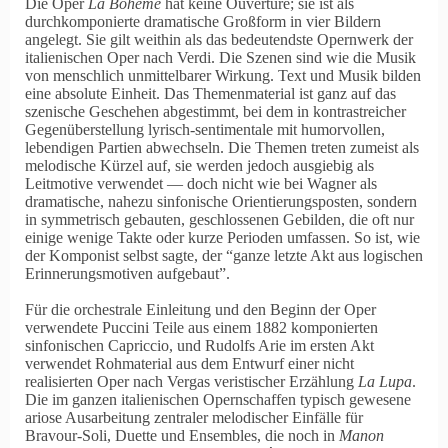
Die Oper
La Bohème
hat keine Ouvertüre; sie ist als
durchkomponierte dramatische Großform in vier Bildern
angelegt. Sie gilt weithin als das bedeutendste Opernwerk der
italienischen Oper nach Verdi. Die Szenen sind wie die Musik
von menschlich unmittelbarer Wirkung. Text und Musik bilden
eine absolute Einheit. Das Themenmaterial ist ganz auf das
szenische Geschehen abgestimmt, bei dem in kontrastreicher
Gegenüberstellung lyrisch-sentimentale mit humorvollen,
lebendigen Partien abwechseln. Die Themen treten zumeist als
melodische Kürzel auf, sie werden jedoch ausgiebig als
Leitmotive verwendet — doch nicht wie bei Wagner als
dramatische, nahezu sinfonische Orientierungsposten, sondern
in symmetrisch gebauten, geschlossenen Gebilden, die oft nur
einige wenige Takte oder kurze Perioden umfassen. So ist, wie
der Komponist selbst sagte, der
ganze letzte Akt aus logischen
Erinnerungsmotiven aufgebaut
.
Für die orchestrale Einleitung und den Beginn der Oper
verwendete Puccini Teile aus einem 1882 komponierten
sinfonischen Capriccio, und Rudolfs Arie im ersten Akt
verwendet Rohmaterial aus dem Entwurf einer nicht
realisierten Oper nach Vergas veristischer Erzählung
La Lupa
.
Die im ganzen italienischen Opernschaffen typisch gewesene
ariose Ausarbeitung zentraler melodischer Einfälle für
Bravour-Soli, Duette und Ensembles, die noch in
Manon