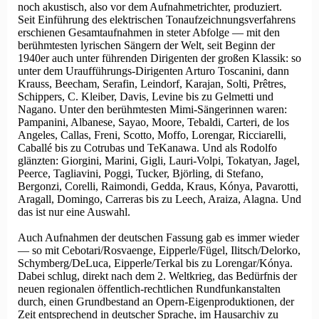
noch akustisch, also vor dem Aufnahmetrichter, produziert.
Seit Einführung des elektrischen Tonaufzeichnungsverfahrens
erschienen Gesamtaufnahmen in steter Abfolge — mit den
berühmtesten lyrischen Sängern der Welt, seit Beginn der
1940er auch unter führenden Dirigenten der großen Klassik: so
unter dem Uraufführungs-Dirigenten Arturo Toscanini, dann
Krauss, Beecham, Serafin, Leindorf, Karajan, Solti, Prêtres,
Schippers, C. Kleiber, Davis, Levine bis zu Gelmetti und
Nagano. Unter den berühmtesten Mimi-Sängerinnen waren:
Pampanini, Albanese, Sayao, Moore, Tebaldi, Carteri, de los
Angeles, Callas, Freni, Scotto, Moffo, Lorengar, Ricciarelli,
Caballé bis zu Cotrubas und TeKanawa. Und als Rodolfo
glänzten: Giorgini, Marini, Gigli, Lauri-Volpi, Tokatyan, Jagel,
Peerce, Tagliavini, Poggi, Tucker, Björling, di Stefano,
Bergonzi, Corelli, Raimondi, Gedda, Kraus, Kónya, Pavarotti,
Aragall, Domingo, Carreras bis zu Leech, Araiza, Alagna. Und
das ist nur eine Auswahl.
Auch Aufnahmen der deutschen Fassung gab es immer wieder
— so mit Cebotari/Rosvaenge, Eipperle/Fügel, Ilitsch/Delorko,
Schymberg/DeLuca, Eipperle/Terkal bis zu Lorengar/Kónya.
Dabei schlug, direkt nach dem 2. Welt­krieg, das Bedürfnis der
neuen regionalen öffentlich-rechtlichen Rundfunkanstalten
durch, einen Grundbestand an Opern-Eigenproduktionen, der
Zeit entsprechend in deutscher Sprache, im Hausarchiv zu