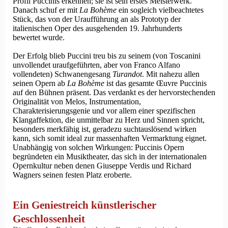
Profil Puccinis erkennen; sie ist sein erstes Meisterwerk.
Danach schuf er mit
La Bohème
ein sogleich vielbeachtetes
Stück, das von der Uraufführung an als Prototyp der
italienischen Oper des ausgehenden 19. Jahr­hunderts
bewertet wurde.
Der Erfolg blieb Puccini treu bis zu seinem (von Toscanini
unvollendet uraufgeführten, aber von Franco Alfano
vollendeten) Schwanengesang
Turandot
. Mit nahezu allen
seinen Opern ab
La Bohème
ist das gesamte Œuvre Puccinis
auf den Bühnen präsent. Das verdankt es der hervorstechenden
Originalität von Melos, Instrumentation,
Charakterisierungsgenie und vor allem einer spezifischen
Klangaffektion, die unmittelbar zu Herz und Sinnen spricht,
besonders merkfähig ist, geradezu suchtauslösend wirken
kann, sich somit ideal zur massenhaften Vermarktung eignet.
Unabhängig von solchen Wirkungen: Puccinis Opern
begründeten ein Musiktheater, das sich in der internationalen
Opernkultur neben denen Giuseppe Verdis und Richard
Wagners seinen festen Platz eroberte.
Ein Geniestreich künstlerischer
Geschlossenheit