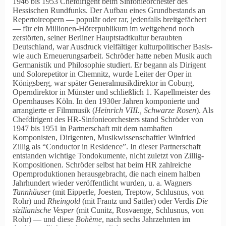
1946 bis 1953 Chefdirigent beim Sinfonieorchester des
Hessischen Rundfunks. Der Aufbau eines Grundbestands an
Repertoireopern — populär oder rar, jedenfalls breitgefächert
— für ein Millionen-Hörerpublikum im weitgehend noch
zerstörten, seiner Berliner Hauptstadtkultur beraubten
Deutschland, war Ausdruck vielfältiger kulturpolitischer Basis-
wie auch Erneuerungsarbeit. Schröder hatte neben Musik auch
Germanistik und Philosophie studiert. Er begann als Dirigent
und Solorepetitor in Chemnitz, wurde Leiter der Oper in
Königsberg, war später Generalmusikdirektor in Coburg,
Operndirektor in Münster und schließlich 1. Kapell­meister des
Opernhauses Köln. In den 1930er Jahren komponierte und
arrangierte er Filmmusik (
Heinrich VIII., Schwarze Rosen
). Als
Chefdirigent des HR-Sinfonieorchesters stand Schröder von
1947 bis 1951 in Partnerschaft mit dem namhaften
Komponisten, Dirigenten, Musikwissenschaftler Winfried
Zillig als
Conductor in Residence
. In dieser Partnerschaft
entstanden wichtige Tondokumente, nicht zuletzt von Zillig-
Kompositionen. Schröder selbst hat beim HR zahlreiche
Opernproduktionen herausgebracht, die nach einem halben
Jahrhundert wieder veröffentlicht wurden, u. a. Wagners
Tannhäuser
(mit Eipperle, Joesten, Treptow, Schlusnus, von
Rohr) und
Rheingold
(mit Frantz und Sattler) oder Verdis
Die
sizilianische Vesper
(mit Cunitz, Rosvaenge, Schlusnus, von
Rohr) — und diese
Bohème
, nach sechs Jahrzehnten im