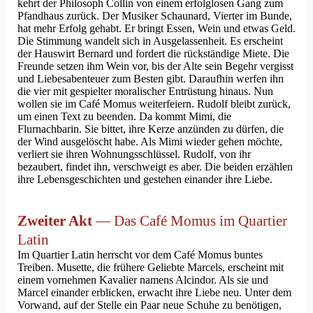
kehrt der Philosoph Collin von einem erfolglosen Gang zum
Pfandhaus zurück. Der Musiker Schaunard, Vierter im Bunde,
hat mehr Erfolg gehabt. Er bringt Essen, Wein und etwas Geld.
Die Stimmung wandelt sich in Ausgelassenheit. Es erscheint
der Hauswirt Bernard und fordert die rückständige Miete. Die
Freunde setzen ihm Wein vor, bis der Alte sein Begehr vergisst
und Liebesabenteuer zum Besten gibt. Daraufhin werfen ihn
die vier mit gespielter moralischer Entrüstung hinaus. Nun
wollen sie im Café Momus weiterfeiern. Rudolf bleibt zurück,
um einen Text zu beenden. Da kommt Mimi, die
Flurnachbarin. Sie bittet, ihre Kerze anzünden zu dürfen, die
der Wind ausgelöscht habe. Als Mimi wieder gehen möchte,
verliert sie ihren Wohnungsschlüssel. Rudolf, von ihr
bezaubert, findet ihn, verschweigt es aber. Die beiden erzählen
ihre Lebensgeschichten und gestehen einander ihre Liebe.
Zweiter Akt
— Das Café Momus im Quartier
Latin
Im Quartier Latin herrscht vor dem Café Momus buntes
Treiben. Musette, die frühere Geliebte Marcels, erscheint mit
einem vornehmen Kavalier namens Alcindor. Als sie und
Marcel einander erblicken, erwacht ihre Liebe neu. Unter dem
Vorwand, auf der Stelle ein Paar neue Schuhe zu benötigen,