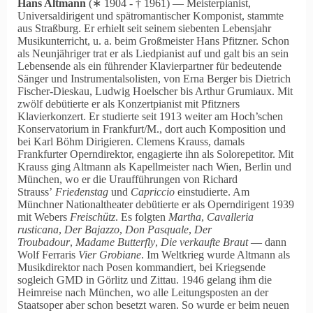
Hans Altmann
(∗ 1904 ‑ † 1961) — Meisterpianist,
Universaldirigent und spätromantischer Komponist, stammte
aus Straßburg. Er erhielt seit seinem siebenten Lebensjahr
Musikunterricht, u. a. beim Großmeister Hans Pfitzner. Schon
als Neunjähriger trat er als Liedpianist auf und galt bis an sein
Lebensende als ein führender Klavierpartner für bedeutende
Sänger und Instrumentalsolisten, von Erna Berger bis Dietrich
Fischer-Dieskau, Ludwig Hoelscher bis Arthur Grumiaux. Mit
zwölf debütierte er als Konzertpianist mit Pfitzners
Klavierkonzert. Er studierte seit 1913 weiter am Hoch’schen
Konservatorium in Frankfurt/M., dort auch Komposition und
bei Karl Böhm Dirigieren. Clemens Krauss, damals
Frankfurter Operndirektor, engagierte ihn als Solorepetitor. Mit
Krauss ging Altmann als Kapellmeister nach Wien, Berlin und
München, wo er die Uraufführungen von Richard
Strauss’
Friedenstag
und
Capriccio
einstudierte. Am
Münchner Nationaltheater debütierte er als Operndirigent 1939
mit Webers
Freischütz
. Es folgten
Martha
,
Cavalleria
rusticana
,
Der Bajazzo
,
Don Pasquale
,
Der
Troubadour
,
Madame Butterfly
,
Die verkaufte Braut
— dann
Wolf Ferraris
Vier Grobiane
. Im Weltkrieg wurde Altmann als
Musikdirektor nach Posen kommandiert, bei Kriegsende
sogleich GMD in Görlitz und Zittau. 1946 gelang ihm die
Heimreise nach München, wo alle Leitungsposten an der
Staatsoper aber schon besetzt waren. So wurde er beim neuen