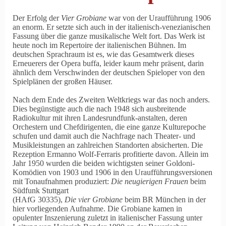
Der Erfolg der
Vier Grobiane
war von der Uraufführung 1906
an enorm. Er setzte sich auch in der italienisch-venezianischen
Fassung über die ganze musikalische Welt fort. Das Werk ist
heute noch im Repertoire der italienischen Bühnen. Im
deutschen Sprachraum ist es, wie das Gesamtwerk dieses
Erneuerers der Opera buffa, leider kaum mehr präsent, darin
ähnlich dem Verschwinden der deutschen Spieloper von den
Spielplänen der großen Häuser.
Nach dem Ende des Zweiten Weltkriegs war das noch anders.
Dies begünstigte auch die nach 1948 sich ausbreitende
Radiokultur mit ihren Landesrundfunk-anstalten, deren
Orchestern und Chefdirigenten, die eine ganze Kulturepoche
schufen und damit auch die Nachfrage nach Theater- und
Musikleistungen an zahlreichen Standorten absicherten. Die
Rezeption Ermanno Wolf-Ferraris profitierte davon. Allein im
Jahr 1950 wurden die beiden wichtigsten seiner Goldoni-
Komödien von 1903 und 1906 in den Uraufführungsversionen
mit Tonaufnahmen produziert:
Die neugierigen Frauen
beim
Südfunk Stuttgart
(HAfG 30335),
Die vier Grobiane
beim BR München in der
hier vorliegenden Aufnahme. Die Grobiane kamen in
opulenter Inszenierung zuletzt in italienischer Fassung unter