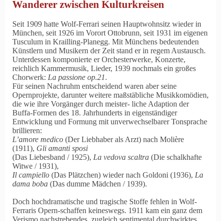
Wanderer zwischen Kulturkreisen
Seit 1909 hatte Wolf-Ferrari seinen Hauptwohnsitz wieder in
München, seit 1926 im Vorort Ottobrunn, seit 1931 im eigenen
Tusculum in Krailling-Planegg. Mit Münchens bedeutenden
Künstlern und Musikern der Zeit stand er in regem Austausch.
Unterdessen komponierte er Orchesterwerke, Konzerte,
reichlich Kammermusik, Lieder, 1939 nochmals ein großes
Chorwerk:
La passione op.21
.
Für seinen Nachruhm entscheidend waren aber seine
Opernprojekte, darunter weitere maßstäbliche Musikkomödien,
die wie ihre Vorgänger durch meister- liche Adaption der
Buffa-Formen des 18. Jahrhunderts in eigenständiger
Entwicklung und Formung mit unverwechselbarer Tonsprache
brillieren:
L’amore medico
(Der Liebhaber als Arzt) nach Molière
(1911),
Gli amanti sposi
(Das Liebesband / 1925),
La vedova scaltra
(Die schalkhafte
Witwe / 1931),
Il campiello
(Das Plätzchen) wieder nach Goldoni (1936),
La
dama boba
(Das dumme Mädchen / 1939).
Doch hochdramatische und tragische Stoffe fehlen in Wolf-
Ferraris Opern-schaffen keineswegs. 1911 kam ein ganz dem
Verismo nachstrebendes, zugleich sentimental durchwirktes