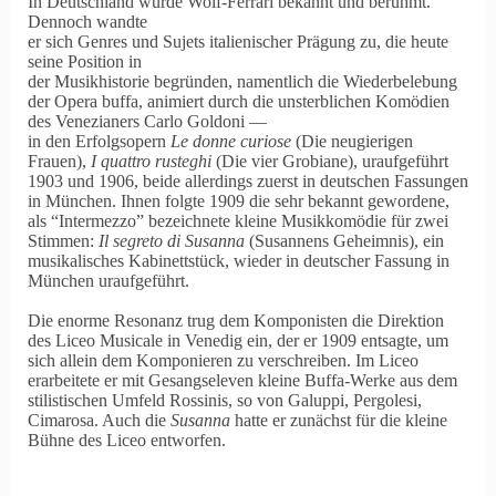
In Deutschland wurde Wolf-Ferrari bekannt und berühmt.
Dennoch wandte
er sich Genres und Sujets italienischer Prägung zu, die heute
seine Position in
der Musikhistorie begründen, namentlich die Wiederbelebung
der Opera buffa, animiert durch die unsterblichen Komödien
des Venezianers Carlo Goldoni —
in den Erfolgsopern
Le donne curiose
(Die neugierigen
Frauen),
I quattro rusteghi
(Die vier Grobiane), uraufgeführt
1903 und 1906, beide allerdings zuerst in deutschen Fassungen
in München. Ihnen folgte 1909 die sehr bekannt gewordene,
als
Intermezzo
bezeichnete kleine Musikkomödie für zwei
Stimmen:
Il segreto di Susanna
(Susannens Geheimnis), ein
musikalisches Kabinettstück, wieder in deutscher Fassung in
München uraufgeführt.
Die enorme Resonanz trug dem Komponisten die Direktion
des Liceo Musicale in Venedig ein, der er 1909 entsagte, um
sich allein dem Komponieren zu verschreiben. Im Liceo
erarbeitete er mit Gesangseleven kleine Buffa-Werke aus dem
stilistischen Umfeld Rossinis, so von Galuppi, Pergolesi,
Cimarosa. Auch die
Susanna
hatte er zunächst für die kleine
Bühne des Liceo entworfen.