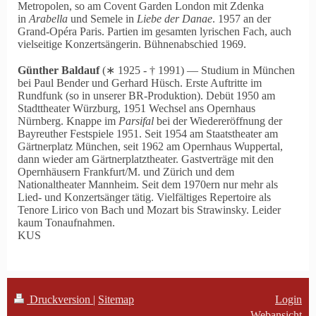
Metropolen, so am Covent Garden London mit Zdenka
in
Arabella
und Semele in
Liebe der Danae
. 1957 an der
Grand-Opéra Paris. Partien im gesamten lyrischen Fach, auch
vielseitige Konzertsängerin. Bühnenabschied 1969.
Günther Baldauf
(∗ 1925 ‑ † 1991) — Studium in München
bei Paul Bender und Gerhard Hüsch. Erste Auftritte im
Rundfunk (so in unserer BR-Produktion). Debüt 1950 am
Stadttheater Würzburg, 1951 Wechsel ans Opernhaus
Nürnberg. Knappe im
Parsifal
bei der Wiedereröffnung der
Bayreuther Festspiele 1951. Seit 1954 am Staatstheater am
Gärtnerplatz München, seit 1962 am Opernhaus Wuppertal,
dann wieder am Gärtnerplatztheater. Gastverträge mit den
Opernhäusern Frankfurt/M. und Zürich und dem
Nationaltheater Mannheim. Seit dem 1970ern nur mehr als
Lied- und Konzertsänger tätig. Vielfältiges Repertoire als
Tenore Lirico von Bach und Mozart bis Strawinsky. Leider
kaum Tonaufnahmen.
KUS
Druckversion
|
Sitemap
Login
Webansicht