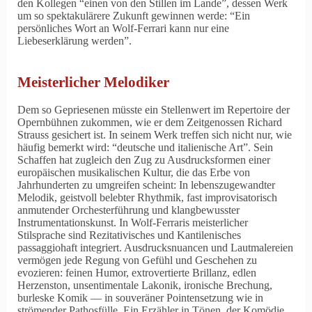
den Kollegen
einen von den Stillen im Lande
, dessen Werk
um so spektakulärere Zukunft gewinnen werde:
Ein
persönliches Wort an Wolf-Ferrari kann nur eine
Liebeserklärung werden
.
Meisterlicher Melodiker
Dem so Gepriesenen müsste ein Stellenwert im Repertoire der
Opernbühnen zukommen, wie er dem Zeitgenossen Richard
Strauss gesichert ist. In seinem Werk treffen sich nicht nur, wie
häufig bemerkt wird:
deutsche und italienische Art
. Sein
Schaffen hat zugleich den Zug zu Ausdrucksformen einer
europäischen musikalischen Kultur, die das Erbe von
Jahrhunderten zu umgreifen scheint: In lebenszugewandter
Melodik, geistvoll belebter Rhythmik, fast improvisatorisch
anmutender Orchesterführung und klangbewusster
Instrumentationskunst. In Wolf-Ferraris meisterlicher
Stilsprache sind Rezitativisches und Kantilenisches
passaggiohaft integriert. Ausdrucksnuancen und Lautmalereien
vermögen jede Regung von Gefühl und Geschehen zu
evozieren: feinen Humor, extrovertierte Brillanz, edlen
Herzenston, unsentimentale Lakonik, ironische Brechung,
burleske Komik — in souveräner Pointensetzung wie in
strömender Pathosfülle. Ein Erzähler in Tönen, der Komödie