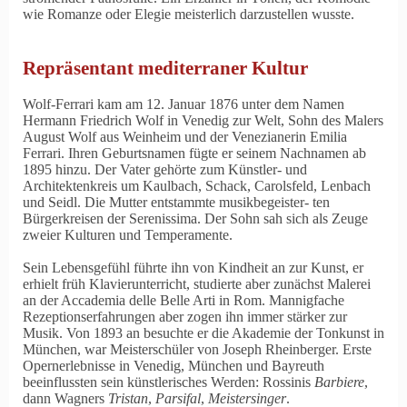
wie Romanze oder Elegie meisterlich darzustellen wusste.
Repräsentant mediterraner Kultur
Wolf-Ferrari kam am 12. Januar 1876 unter dem Namen
Hermann Friedrich Wolf in Venedig zur Welt, Sohn des Malers
August Wolf aus Weinheim und der Venezianerin Emilia
Ferrari. Ihren Geburtsnamen fügte er seinem Nachnamen ab
1895 hinzu. Der Vater gehörte zum Künstler- und
Architektenkreis um Kaulbach, Schack, Carolsfeld, Lenbach
und Seidl. Die Mutter entstammte musikbegeister- ten
Bürgerkreisen der Serenissima. Der Sohn sah sich als Zeuge
zweier Kulturen und Temperamente.
Sein Lebensgefühl führte ihn von Kindheit an zur Kunst, er
erhielt früh Klavierunterricht, studierte aber zunächst Malerei
an der Accademia delle Belle Arti in Rom. Mannigfache
Rezeptionserfahrungen aber zogen ihn immer stärker zur
Musik. Von 1893 an besuchte er die Akademie der Tonkunst in
München, war Meisterschüler von Joseph Rheinberger. Erste
Opernerlebnisse in Venedig, München und Bayreuth
beeinflussten sein künstlerisches Werden: Rossinis
Barbiere
,
dann Wagners
Tristan
,
Parsifal
,
Meistersinger
.