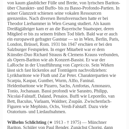
von kaum glaublicher Fülle und Breite, von lyrischen Bariton-
über Charakter- und Buffo- bis zu Basso-Profondo-Partien. In
seiner Glanzzeit schienen seine vokalen Ressourcen
grenzenlos. Nach diversen Berufsversuchen hatte er bei
Theodor Lierhammer in Wien Gesang studiert. Als kaum
Dreißigjähriger kam er an die Bayerische Staatsoper, deren
Mitglied er bis zu seinem frühen Tod blieb. Bald war er auch
ein europaweit gefragter Gaststar — so in Wien, Berlin, Paris,
London, Brüssel, Rom. 1931 bis 1947 erschien er bei den
Salzburger Festspielen. In enger Mitarbeit war er dem
Künstler-Duo Richard Strauss & Clemens Krauss verbunden,
als Opern-Bariton wie als Konzert-Bassist. Er war der
LaRoche in der Uraufführung von
Capriccio
. Sein Wirken
lässt sich fast lückenlos auf Tonträgern nachvollziehen:
Lyrikbaritone wie Fluth und Zar Peter. Charakterpartien wie
Scarpia, Kaspar, Gunther, Wurm, Alfio, Faninal.
Heldenbaritone wie Pizarro, Sachs, Amfortas, Amonasro,
Tonio, Jochanaan. Bassi profondi wie Sarastro, Philipp,
Nicolai-Falstaff, Daland, Penaios. Buffi wie Leporello, van
Bett, Baculus, Varlaam, Waldner, Zsupán. Zwischenfach-
Figuren wie Mephisto, Ochs, Verdi-Falstaff. Dazu viele
Oratorium- und Liedaufnahmen.
Wilhelm Schlichting
(∗ 1913 ‑ † 1975) — Münchner
Bariton. Schüler von Paul Bender. Zunächst Chorist, dann