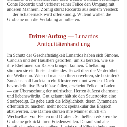
Conte Riccardo und verbietet seiner Felice den Umgang mit
anderen Männern. Zornig stürzt Riccardo aus seinem Versteck
— der Schabernack wird offenkundig. Wütend wollen die
Grobiane nun die Verlobung annullieren.
Dritter Aufzug
— Lunardos
Antiquitätenhandlung
Im Schutz der Geschäftstätigkeit Lunardos haben sich Simone,
Cancian und der Hausherr getroffen, um zu beraten, wie sie
ihre Ehefrauen zur Raison bringen können. Übellaunig
stimmen sie ein finster -brütendes Terzett über die Verderbtheit
der Weiber an. Wie soll man sich ihrer erwehren, sie bestrafen?
Zunächst soll Lucieta in ein Kloster verbannt werden. Doch
bevor definitive Beschlüsse fallen, erscheint Felice im Laden
— zur Überraschung der mürrischen Herren äußerst charmant
und liebenswürdig. Gut gelaunt hält sie den Sauertöpfen eine
Strafpredigt. Es gebe auch die Möglichkeit, deren Tyranneien
öffentlich zu machen, mehr noch: spektakulär das Ehejoch
abzuwerfen. Die Damen stürzen ihre Männer durch ein
Wechselbad von Flehen und Drohen. Schließlich erklären die
Grobiane geknickt ihren Friedenswillen. Darauf sind alle
bereit, einander zu verzeihen. Lucieta und Filipeto bekennen