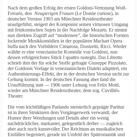
Nach dem großen Erfolg der ersten Goldoni-Vertonung Wolf-
Ferraris, den
Neugierigen Frauen
(Le Donne curiose), in
deutscher Version 1903 am Münchner Residenztheater
uraufgeführt, steigert der Komponist seinen virtuosen Umgang
mit feinkomischen Sujets in der Nachfolge Mozarts. Er nimmt
nun direkten Zugriff auf
modernere
, die historischen Formen
lockernde Musikkomödien in der populären Machart Opera
buffa nach den Vorbildern Cimarosa, Donizetti, Ricci. Wieder
wählte er eine venezianische Komödie von Goldoni, nun
dessen erfolgreichstes Stück I quattro rusteghi. Das Libretto
schrieb ihm der für solche Stoffe gefragte Giuseppe Pizzolato,
der Goldonis Vorlage in venezianischem Dialekt adaptiert, ein
Authentisierungs-Effekt, der in der deutschen Version nicht zur
Geltung kommt. In der deutschen Fassung aber fand die
Uraufführung statt — 1906 unter Leitung von Felix Mottl,
wieder am Münchner Residenztheater, dem sog. Cuvilliés-
Theater.
Die vom leichtfüßigen Parlando meisterlich geprägte Partitur
ist in ihren Strukturen dem Vorgängerwerk verwandt, der
Humor ihrer Wendungen und Details aber ein wenig
nachdrücklicher, markanter, gelegentlich derber — zugleich
aber auch noch kunstvoller. Der Reichtum an musikalischen
Einfällen begeistert, gerade im Umfeld der Spätromantik und