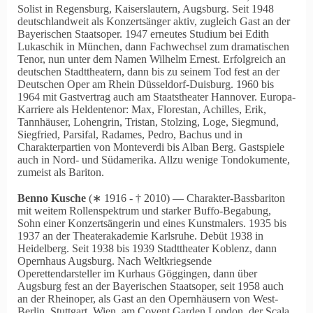
Solist in Regensburg, Kaiserslautern, Augsburg. Seit 1948
deutschlandweit als Konzertsänger aktiv, zugleich Gast an der
Bayerischen Staatsoper. 1947 erneutes Studium bei Edith
Lukaschik in München, dann Fachwechsel zum dramatischen
Tenor, nun unter dem Namen Wilhelm Ernest. Erfolgreich an
deutschen Stadttheatern, dann bis zu seinem Tod fest an der
Deutschen Oper am Rhein Düsseldorf-Duisburg. 1960 bis
1964 mit Gastvertrag auch am Staatstheater Hannover. Europa-
Karriere als Heldentenor: Max, Florestan, Achilles, Erik,
Tannhäuser, Lohengrin, Tristan, Stolzing, Loge, Siegmund,
Siegfried, Parsifal, Radames, Pedro, Bachus und in
Charakterpartien von Monteverdi bis Alban Berg. Gastspiele
auch in Nord- und Südamerika. Allzu wenige Tondokumente,
zumeist als Bariton.
Benno Kusche
(∗ 1916 ‑ † 2010) — Charakter-Bassbariton
mit weitem Rollenspektrum und starker Buffo-Begabung,
Sohn einer Konzertsängerin und eines Kunstmalers. 1935 bis
1937 an der Theaterakademie Karlsruhe. Debüt 1938 in
Heidelberg. Seit 1938 bis 1939 Stadttheater Koblenz, dann
Opernhaus Augsburg. Nach Weltkriegsende
Operettendarsteller im Kurhaus Göggingen, dann über
Augsburg fest an der Bayerischen Staatsoper, seit 1958 auch
an der Rheinoper, als Gast an den Opernhäusern von West-
Berlin, Stuttgart, Wien, am Covent Garden London, der Scala