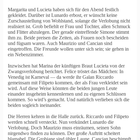
Margarita und Lucieta haben sich für den Abend festlich
gekleidet. Darüber ist Lunardo erbost, er wünscht keine
Zurschaustellung von Wohlstand, solange die Verlobung nicht
realisiert ist. Grob befiehlt er Frau und Tochter, allen Schmuck
und Flitter abzulegen. Der gerade eintreffende Simone stimmt
ihm zu. Beide preisen die Zeiten, als Frauen noch bescheiden
und fügsam waren. Auch Maurizio und Cancian sind
eingetroffen. Die Freunde wollen unter sich sein; sie gehen in
ein Nebenzimmer.
Inzwischen hat Marina der künftigen Braut Lucieta von der
Zwangsverlobung berichtet. Felice tröstet das Mädchen: In
Venedig ist Karneval — da werde ihr Galan Riccardo
gemeinsam mit Filipeto kommen, der als Frau verkleidet sein
wird. Auf diese Weise könnten die beiden jungen Leute
einander insgeheim kennenlernen und zu eigenen Schlüssen
kommen. So wird’s gemacht. Und natürlich verlieben sich die
beiden sogleich ineinander.
Die Herren kehren in die Halle zurück. Riccardo und Filipeto
werden schnell versteckt. Nun verkündet Lunardo die
Verlobung. Doch Maurizio muss einräumen, seinen Sohn
nirgendwo finden zu können. Der große Auftritt scheitert
blamabel. Die Grobiane sind übler Laune. Cancian beschimpft