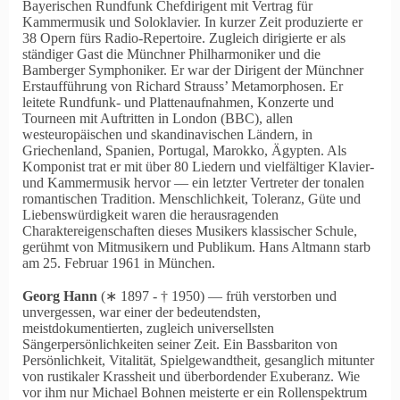
Bayerischen Rundfunk Chefdirigent mit Vertrag für
Kammermusik und Soloklavier. In kurzer Zeit produzierte er
38 Opern fürs Radio-Repertoire. Zugleich dirigierte er als
ständiger Gast die Münchner Philharmoniker und die
Bamberger Symphoniker. Er war der Dirigent der Münchner
Erstaufführung von Richard Strauss’ Metamorphosen. Er
leitete Rundfunk- und Plattenaufnahmen, Konzerte und
Tourneen mit Auftritten in London (BBC), allen
westeuropäischen und skandinavischen Ländern, in
Griechenland, Spanien, Portugal, Marokko, Ägypten. Als
Komponist trat er mit über 80 Liedern und vielfältiger Klavier-
und Kammermusik hervor — ein letzter Vertreter der tonalen
romantischen Tradition. Menschlichkeit, Toleranz, Güte und
Liebenswürdigkeit waren die herausragenden
Charaktereigenschaften dieses Musikers klassischer Schule,
gerühmt von Mitmusikern und Publikum. Hans Altmann starb
am 25. Februar 1961 in München.
Georg Hann
(∗ 1897 ‑ † 1950) — früh verstorben und
unvergessen, war einer der bedeutendsten,
meistdokumentierten, zugleich universellsten
Sängerpersönlichkeiten seiner Zeit. Ein Bassbariton von
Persönlichkeit, Vitalität, Spielgewandtheit, gesanglich mitunter
von rustikaler Krassheit und überbordender Exuberanz. Wie
vor ihm nur Michael Bohnen meisterte er ein Rollenspektrum