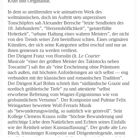
Kraft und Originalität.
In dem so anrührenden wie animativen Werk des
weltmännischen, doch im Auftritt stets unpreziösen
Tonschöpfers sah Alexander Berrsche
letzte Sendboten des
18. Jahrhunderts
,
Herzenshöflichkeit
,
geisterfüllte
Heiterkeit
,
urbane Haltung eines wahren Meisters
, der nicht
von den Trends seiner Zeit beeinflusst schien. Eines originären
Künstlers, der sich seine Kategorien selbst erschuf und nur an
ihnen gemessen zu werden verdient.
Der Dirigent Franz von Hoesslin (lt.
Le Courier
Musicale
einer der größten Meister des Taktstocks neben
Toscanini
) sah ihn als
eine Erscheinung ohne Prämissen
nach außen, mit höchsten Anforderungen an sich selbst — eng
verbunden mit der klassischen und romantischen Tradition
.
Der Dirigent Karl Böhm schrieb ihm
südländische Grazie und
nordisch grüblerische Tiefe
zu und attestierte
selbst
erworbene Befreiung vom Wagner-Epigonismus wie von
grobsinnlichem Verismus
. Der Komponist und Pultstar Felix
Weingartner bewertete Wolf-Ferraris Musik
als
bewunderungswürdig, so natürlich wie geistvoll
. Sein
Kollege Clemens Krauss zollte
höchste Bewunderung und
aufrichtige Liebe dem Natürlichen und Echten seines Einfalls
wie der Reinheit seiner Kunstauffassung
. Der große alte Leo
Blech, feinsinniger Komponist und Dirigentenlegende, nennt