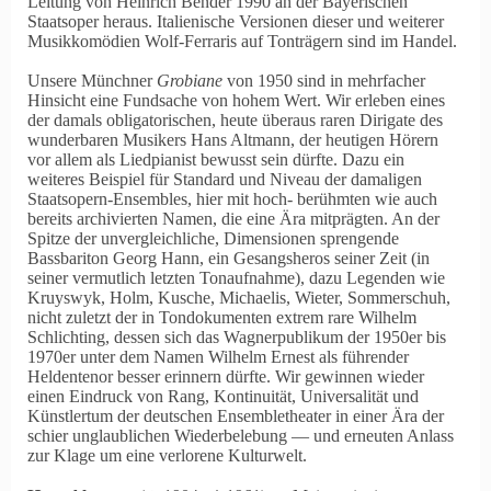
Leitung von Heinrich Bender 1990 an der Bayerischen
Staatsoper heraus. Italienische Versionen dieser und weiterer
Musikkomödien Wolf-Ferraris auf Tonträgern sind im Handel.
Unsere Münchner
Grobiane
von 1950 sind in mehrfacher
Hinsicht eine Fundsache von hohem Wert. Wir erleben eines
der damals obligatorischen, heute überaus raren Dirigate des
wunderbaren Musikers Hans Altmann, der heutigen Hörern
vor allem als Liedpianist bewusst sein dürfte. Dazu ein
weiteres Beispiel für Standard und Niveau der damaligen
Staatsopern-Ensembles, hier mit hoch- berühmten wie auch
bereits archivierten Namen, die eine Ära mitprägten. An der
Spitze der unvergleichliche, Dimensionen sprengende
Bassbariton Georg Hann, ein Gesangsheros seiner Zeit (in
seiner vermutlich letzten Tonaufnahme), dazu Legenden wie
Kruyswyk, Holm, Kusche, Michaelis, Wieter, Sommerschuh,
nicht zuletzt der in Tondokumenten extrem rare Wilhelm
Schlichting, dessen sich das Wagnerpublikum der 1950er bis
1970er unter dem Namen Wilhelm Ernest als führender
Heldentenor besser erinnern dürfte. Wir gewinnen wieder
einen Eindruck von Rang, Kontinuität, Universalität und
Künstlertum der deutschen Ensembletheater in einer Ära der
schier unglaublichen Wiederbelebung — und erneuten Anlass
zur Klage um eine verlorene Kulturwelt.