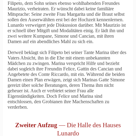
Filipeto, dem Sohn seines ebenso wohlhabenden Freundes
Maurizio, verheiraten. Er wünscht dabei keine familiäre
Mitsprache: Seine zweite Frau Margarita und die Braut selbst
sollen den Auserwählten erst bei der Hochzeit kennenlernen.
Lunardo verweigert jede Diskussion darüber. Mit Maurizio ist
er schnell über Mitgift und Modalitäten einig. Er lädt ihn und
zwei weitere Kumpane, Simone und Cancian, mit ihren
Damen auf ein abendliches Mahl zu sich ein.
Derweil beklagt sich Filipeto bei seiner Tante Marina über des
Vaters Absicht, ihn in die Ehe mit einem unbekannten
Mädchen zu zwingen. Marina verspricht Hilfe und bezieht
dabei sogleich ihre Freundin Felice, Gattin des Cancian und
Angebetete des Conte Riccardo, mit ein. Während die beiden
Damen einen Plan erwägen, zeigt sich Marinas Gatte Simone
gereizt über solche Beratungen, deren Thema ihm nicht
geheuer ist. Auch er verbietet seiner Frau alle
Eigenständigkeiten. Doch Felice und Marina sind
entschlossen, den Grobianen ihre Machenschaften zu
verderben.
Zweiter Aufzug
— Die Halle des Hauses
Lunardo