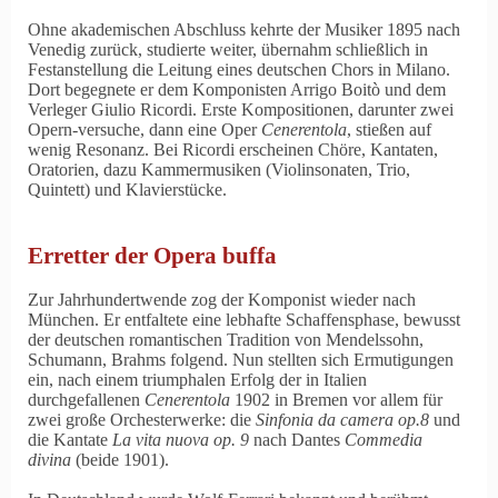
Ohne akademischen Abschluss kehrte der Musiker 1895 nach
Venedig zurück, studierte weiter, übernahm schließlich in
Festanstellung die Leitung eines deutschen Chors in Milano.
Dort begegnete er dem Komponisten Arrigo Boitò und dem
Verleger Giulio Ricordi. Erste Kompositionen, darunter zwei
Opern-versuche, dann eine Oper
Cenerentola
, stießen auf
wenig Resonanz. Bei Ricordi erscheinen Chöre, Kantaten,
Oratorien, dazu Kammermusiken (Violinsonaten, Trio,
Quintett) und Klavierstücke.
Erretter der Opera buffa
Zur Jahrhundertwende zog der Komponist wieder nach
München. Er entfaltete eine lebhafte Schaffensphase, bewusst
der deutschen romantischen Tradition von Mendelssohn,
Schumann, Brahms folgend. Nun stellten sich Ermutigungen
ein, nach einem triumphalen Erfolg der in Italien
durchgefallenen
Cenerentola
1902 in Bremen vor allem für
zwei große Orchesterwerke: die
Sinfonia da camera op.8
und
die Kantate
La vita nuova op. 9
nach Dantes
Commedia
divina
(beide 1901).