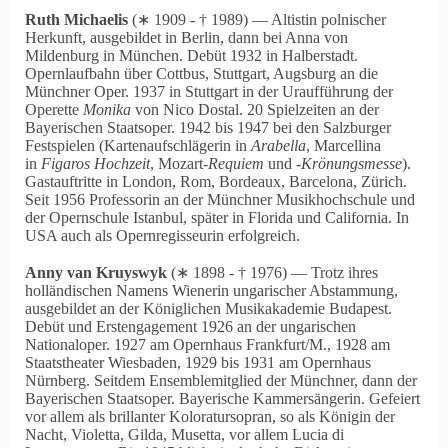
Ruth Michaelis
(∗ 1909 ‑ † 1989) — Altistin polnischer
Herkunft, ausgebildet in Berlin, dann bei Anna von
Mildenburg in München. Debüt 1932 in Halberstadt.
Opernlaufbahn über Cottbus, Stuttgart, Augsburg an die
Münchner Oper. 1937 in Stuttgart in der Uraufführung der
Operette
Monika
von Nico Dostal. 20 Spielzeiten an der
Bayerischen Staatsoper. 1942 bis 1947 bei den Salzburger
Festspielen (Kartenaufschlägerin in
Arabella
, Marcellina
in
Figaros Hochzeit
, Mozart-
Requiem
und ‑
Krönungsmesse
).
Gastauftritte in London, Rom, Bordeaux, Barcelona, Zürich.
Seit 1956 Professorin an der Münchner Musikhochschule und
der Opernschule Istanbul, später in Florida und California. In
USA auch als Opernregisseurin erfolgreich.
Anny van Kruyswyk
(∗ 1898 ‑ † 1976) — Trotz ihres
holländischen Namens Wienerin ungarischer Abstammung,
ausgebildet an der Königlichen Musikakademie Budapest.
Debüt und Erstengagement 1926 an der ungarischen
Nationaloper. 1927 am Opernhaus Frankfurt/M., 1928 am
Staatstheater Wiesbaden, 1929 bis 1931 am Opernhaus
Nürnberg. Seitdem Ensemblemitglied der Münchner, dann der
Bayerischen Staatsoper. Bayerische Kammersängerin. Gefeiert
vor allem als brillanter Koloratursopran, so als Königin der
Nacht, Violetta, Gilda, Musetta, vor allem Lucia di