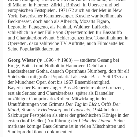
di Milano, in Florenz, Zürich, Brüssel, in Übersee und bei
europäischen Festspielen, 1971/72 auch an der Met in New
York. Bayerischer Kammersänger. Kusche war berühmt als
Beckmesser, doch auch als Alberich, Mozarts Figaro,
Leporello, Papageno, als Faninal, Waldner, LaRoche,
schließlich in einer Fülle von Operettenrollen für Bassbuffo
und Charakterbonvivant. Schier grenzenlose Tonaufnahmen in
Operetten, dazu zahlreiche TV-Auftritte, auch Filmdarsteller.
Seine Popularität dauert an.
Georg Wieter
(∗ 1896 ‑ † 1988) — studierte Gesang bei
Emge, Battisti und Notholt in Hannover. Debüt am
Landestheater Gotha, danach Opernhaus Nürnberg, dort für elf
Spielzeiten mit großer Popularität als erster Bass. Seit 1935 an
der Münchner Oper, dort bis 1967 Ensemblemitglied.
Bayerischer Kammersänger. Bass-Repertoire ohne Grenzen,
erst als Serioso und Charakterbass, später als Darsteller
unzähliger Comprimario-Rollen. Mitwirkung in den
Uraufführungen von Grimms
Der Tag im Licht
, Orffs
Der
Mond
, Strauss’
Friedenstag
und
Capriccio
, 1944 bei den
Salzburger Festspielen als einer der griechischen Könige in der
ersten (inoffiziellen) Aufführung der
Liebe der Danae
. Seine
markante körnige Bass-Stimme ist in vielen Mitschnitten und
Studioproduktionen dokumentiert.