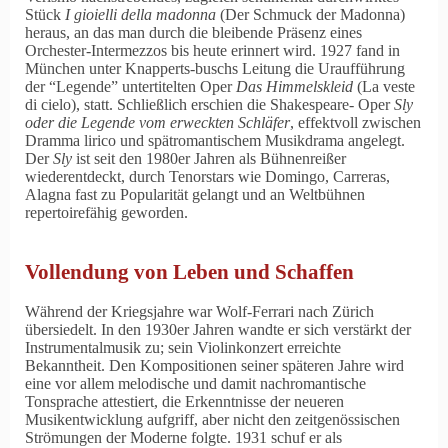
Stück
I gioielli della madonna
(Der Schmuck der Madonna)
heraus, an das man durch die bleibende Präsenz eines
Orchester-Intermezzos bis heute erinnert wird. 1927 fand in
München unter Knapperts-buschs Leitung die Uraufführung
der
Legende
untertitelten Oper
Das Himmelskleid
(La veste
di cielo), statt. Schließlich erschien die Shakespeare- Oper
Sly
oder die Legende vom erweckten Schläfer
, effektvoll zwischen
Dramma lirico und spätromantischem Musikdrama angelegt.
Der
Sly
ist seit den 1980er Jahren als Bühnenreißer
wiederentdeckt, durch Tenorstars wie Domingo, Carreras,
Alagna fast zu Popularität gelangt und an Weltbühnen
repertoirefähig geworden.
Vollendung von Leben und Schaffen
Während der Kriegsjahre war Wolf-Ferrari nach Zürich
übersiedelt. In den 1930er Jahren wandte er sich verstärkt der
Instrumentalmusik zu; sein Violinkonzert erreichte
Bekanntheit. Den Kompositionen seiner späteren Jahre wird
eine vor allem melodische und damit nachromantische
Tonsprache attestiert, die Erkenntnisse der neueren
Musikentwicklung aufgriff, aber nicht den zeitgenössischen
Strömungen der Moderne folgte. 1931 schuf er als