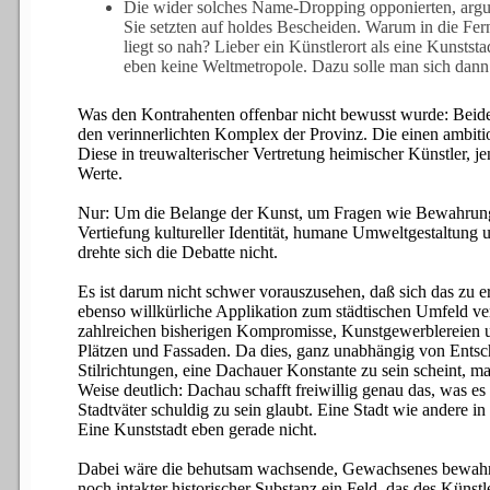
Die wider solches Name-Dropping opponierten, argu
Sie setzten auf holdes Bescheiden. Warum in die Fe
liegt so nah? Lieber ein Künstlerort als eine Kunststa
eben keine Weltmetropole. Dazu solle man sich dan
Was den Kontrahenten offenbar nicht bewusst wurde: Beide
den verinnerlichten Komplex der Provinz. Die einen ambition
Diese in treuwalterischer Vertretung heimischer Künstler, j
Werte.
Nur: Um die Belange der Kunst, um Fragen wie Bewahrung
Vertiefung kultureller Identität, humane Umweltgestaltung 
drehte sich die Debatte nicht.
Es ist darum nicht schwer vorauszusehen, daß sich das zu
ebenso willkürliche Applikation zum städtischen Umfeld ve
zahlreichen bisherigen Kompromisse, Kunstgewerblereien 
Plätzen und Fassaden. Da dies, ganz unabhängig von Ents
Stilrichtungen, eine Dachauer Konstante zu sein scheint, m
Weise deutlich: Dachau schafft freiwillig genau das, was 
Stadtväter schuldig zu sein glaubt. Eine Stadt wie andere 
Eine Kunststadt eben gerade nicht.
Dabei wäre die behutsam wachsende, Gewachsenes bewah
noch intakter historischer Substanz ein Feld, das des Künst