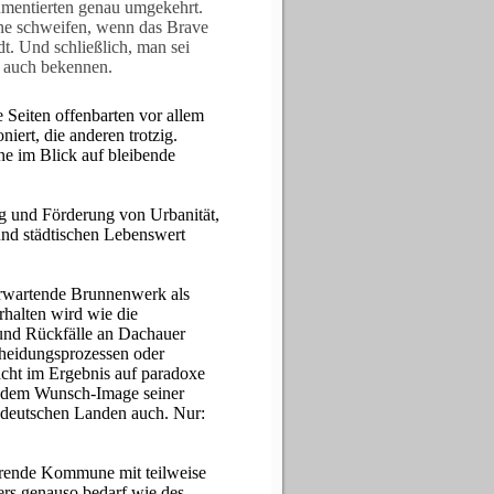
mentierten genau umgekehrt.
rne schweifen, wenn das Brave
dt. Und schließlich, man sei
n auch bekennen.
 Seiten offenbarten vor allem
iert, die anderen trotzig.
ene im Blick auf bleibende
 und Förderung von Urbanität,
und städtischen Lebenswert
 erwartende Brunnenwerk als
rhalten wird wie die
und Rückfälle an Dachauer
cheidungsprozessen oder
acht im Ergebnis auf paradoxe
es dem Wunsch-Image seiner
in deutschen Landen auch. Nur:
rende Kommune mit teilweise
lers genauso bedarf wie des