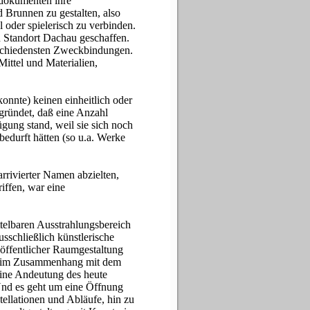
odokumenten ihre
 Brunnen zu gestalten, also
 oder spielerisch zu verbinden.
n Standort Dachau geschaffen.
erschiedensten Zweckbindungen.
ittel und Materialien,
konnte) keinen einheitlich oder
egründet, daß eine Anzahl
gung stand, weil sie sich noch
edurft hätten (so u.a. Werke
arrivierter Namen abzielten,
iffen, war eine
telbaren Ausstrahlungsbereich
sschließlich künstlerische
 öffentlicher Raumgestaltung
ur im Zusammenhang mit dem
eine Andeutung des heute
nd es geht um eine Öffnung
ellationen und Abläufe, hin zu