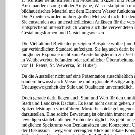
17 Künstler demonstrieren mit Modellen, Skizzen und Fot
Auseinandersetzung mit der Aufgabe, Wasserskulpturen und
bildhauerisches Material mit dem Element Wasser funktional
Die Arbeiten wurden in ihrer großen Mehrzahl nicht für de
Sie entstanden aus unterschiedlichsten Anlässen für die v
Entsprechend unterschiedlich waren auch die verwendeten M
Gestaltungsformen und Darstellungsweisen.
Die
Vielfalt und Breite der gezeigten Beispiele wollte (und 
gar verbindlichen Standard aufzeigen. Sie lag auch darin b
möglicher Exponate nicht zum Ausstellungstermin zur Verfü
in Wettbewerben befanden oder gründlicher Überarbeitung b
von H. Peters, St. Wewerka, St. Huber).
Da die Aussteller nicht auf eine Präsentation ausschließlich 
sondern bewusst auch Versuche und regionale Bezüge aufgr
Unausgewogenheit der Stile und Qualitäten unvermeidlich.
Doch gerade darin liegen auch Sinn und Wert für den unmit
Stadt und Landkreis Dachau. Es kann nicht darum gehen, au
Spitzenleistungen vorzuführen, Musterbeispiele gelungener
darzustellen. Eine solche Bewertung ist ohnehin immer n
jeweiligen städtebaulichen Ambiente möglich. Es geht um 
möglichen Spektrums von Denkansätzen und Konzepten. U
der Diskussion – weg vom verengten Blick auf lokale Konst