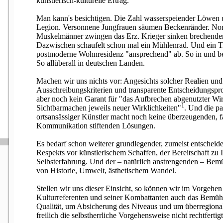
künstlerisch-kulturelle Ertrag.
Man kann's besichtigen. Die Zahl wasserspeiender Löwen u
Legion. Versonnene Jungfrauen säumen Beckenränder. No
Muskelmänner zwingen das Erz. Krieger sinken brechende
Dazwischen schaufelt schon mal ein Mühlenrad. Und ein Tr
postmoderne Wohnresidenz "ansprechend" ab. So in und be
So allüberall in deutschen Landen.
Machen wir uns nichts vor: Angesichts solcher Realien un
Ausschreibungskriterien und transparente Entscheidungspr
aber noch kein Garant für "das Aufbrechen abgenutzter Wirk
1
Sichtbarmachen jeweils neuer Wirklichkeiten"
. Und die pa
ortsansässiger Künstler macht noch keine überzeugenden, f
Kommunikation stiftenden Lösungen.
Es bedarf schon weiterer grundlegender, zumeist entschei
Respekts vor künstlerischem Schaffen, der Bereitschaft zu
Selbsterfahrung. Und der – natürlich anstrengenden – 
von Historie, Umwelt, ästhetischem Wandel.
Stellen wir uns dieser Einsicht, so können wir im Vorgehe
Kulturreferenten und seiner Kombattanten auch das Bemüh
Qualität, um Absicherung des Niveaus und um überregiona
freilich die selbstherrliche Vorgehensweise nicht rechtfertigt