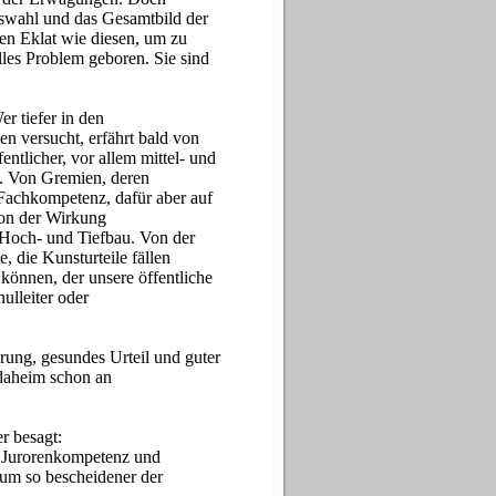
uswahl und das Gesamtbild der
nen Eklat wie diesen, um zu
lles Problem geboren. Sie sind
r tiefer in den
 versucht, erfährt bald von
ntlicher, vor allem mittel- und
e. Von Gremien, deren
Fachkompetenz, dafür aber auf
on der Wirkung
, Hoch- und Tiefbau. Von der
, die Kunsturteile fällen
können, der unsere öffentliche
ulleiter oder
rung, gesundes Urteil und guter
daheim schon an
r besagt:
uf Jurorenkompetenz und
 um so bescheidener der