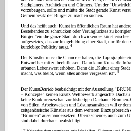
Stadtplaners, Architekten und Gärtners. Um der "Unwirtlchk
vorzubeugen, sollte und müßte die Stadt gerade Kunst verst
Gemeinbesitz der Bürger zu machen suchen.
Und das heißt auch: Kunst im öffentlichen Raum hat andere
Bestehendes zu schmücken oder Verunglücktes zu korrigie
Bürger "ein die ganze Stadt durchwirkendes künstlerisches 
aufgesetztes, das zur Imagebildung einer Stadt, nur für den
4
kurzlebige Publicity taugt.
Der Künstler muss die Chance erhalten, die Topographie e
Entwurf her mit zu beeinflussen. Dann kann Kunst die Infra
urbanen Lebenswert erhöhen. Denn die „Kultur einer Stadt is
5
macht, was bleibt, wenn alles andere vergessen ist".
-------------------------------
Der Kunst
Betrieb
beabsichtigt mit der Ausstellung "BRU
+ Konzepte" keinen Ersatz-Wettbewerb angesichts Dachau-
keine Konkurrenzschau zur bisherigen Dachauer Brunnen-Re
von Stilen, Arbeitsweisen und Lösungsansätzen will er demo
zeitgenössische Künstler aus dem weiteren Einzugsbereich 
"Brunnen" auseinandersetzen. Überraschende, auch zum 
sind dabei durchaus beabsichtigt.