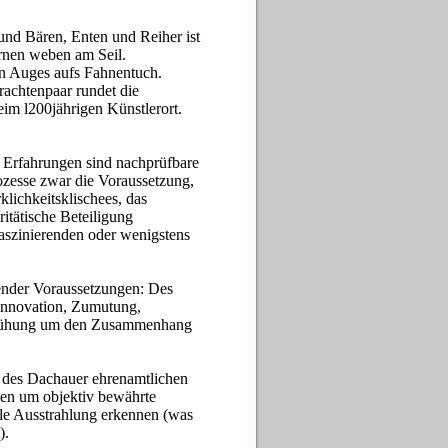
nd Bären, Enten und Reiher ist
rnen weben am Seil.
n Auges aufs Fahnentuch.
achtenpaar rundet die
im l200jährigen Künstlerort.
d Erfahrungen sind nachprüfbare
ozesse zwar die Voraussetzung,
lichkeitsklischees, das
ritätische Beteiligung
aszinierenden oder wenigstens
dender Voraussetzungen: Des
 Innovation, Zumutung,
Bemühung um den Zusammenhang
n des Dachauer ehrenamtlichen
en um objektiv bewährte
le Ausstrahlung erkennen (was
).