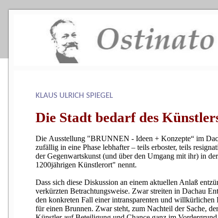
KLAUS ULRICH SPIEGEL
Die Stadt bedarf des Künstler
Die
Ausstellung "BRUNNEN - Ideen + Konzepte“ im Dac
zufällig in eine Phase lebhafter – teils erboster, teils resign
der Gegenwartskunst (und über den Umgang mit ihr) in der S
1200jährigen Künstlerort" nennt.
Dass
sich diese Diskussion an einem aktuellen Anlaß entzün
verkürzten Betrachtungsweise. Zwar streiten in Dachau En
den konkreten Fall einer intransparenten und willkürlichen 
für einen Brunnen. Zwar steht, zum Nachteil der Sache, de
Künstler auf Beteiligung und Chance ganz im Vordergrun