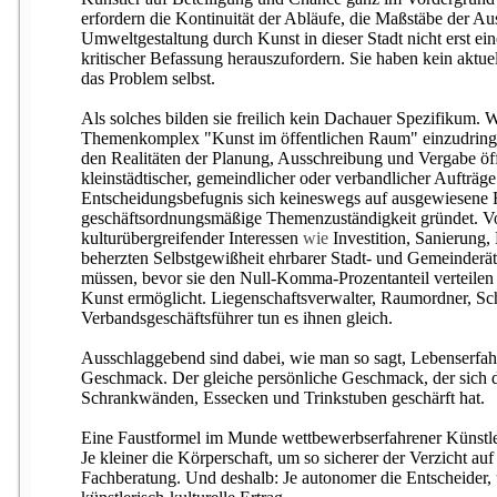
erfordern die Kontinuität der Abläufe, die Maßstäbe der A
Umweltgestaltung durch Kunst in dieser Stadt nicht erst ei
kritischer Befassung herauszufordern. Sie haben kein aktue
das Problem selbst.
Als solches bilden sie freilich kein Dachauer Spezifikum. We
Themenkomplex "Kunst im öffentlichen Raum" einzudringen
den Realitäten der Planung, Ausschreibung und Vergabe öffe
kleinstädtischer, gemeindlicher oder verbandlicher Aufträg
Entscheidungsbefugnis sich keineswegs auf ausgewiesene 
geschäftsordnungsmäßige Themenzuständigkeit gründet. V
kulturübergreifender Interessen
wie
Investition, Sanierung
beherzten Selbstgewißheit ehrbarer Stadt- und Gemeinderäte
müssen, bevor sie den Null-Komma-Prozentanteil verteilen 
Kunst ermöglicht. Liegenschaftsverwalter, Raumordner, Sch
Verbandsgeschäftsführer tun es ihnen gleich.
Ausschlaggebend sind dabei, wie man so sagt, Lebenserfah
Geschmack. Der gleiche persönliche Geschmack, der sich 
Schrankwänden, Essecken und Trinkstuben geschärft hat.
Eine Faustformel im Munde wettbewerbserfahrener Künstle
Je kleiner die Körperschaft, um so sicherer der Verzicht a
Fachberatung. Und deshalb: Je autonomer die Entscheider,