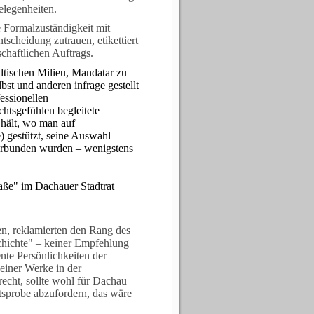
elegenheiten.
 Formalzuständigkeit mit
scheidung zutrauen, etikettiert
schaftlichen Auftrags.
ädtischen Milieu, Mandatar zu
bst und anderen infrage gestellt
essionellen
htsgefühlen begleitete
hält, wo man auf
 gestützt, seine Auswahl
nterbunden wurden – wenigstens
aße" im Dachauer Stadtrat
en, reklamierten den Rang des
chichte" – keiner Empfehlung
nte Persönlichkeiten der
 seiner Werke in der
echt, sollte wohl für Dachau
itsprobe abzufordern, das wäre