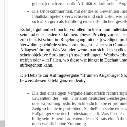
geben, jedoch zuletzt die Affinität zu kulturellen Ang
Die Unbekümmertheit, mit der die so Gewählten Ihre
Inhaltskompetenz verwechseln und sich Urteil wie Ent
sich allzu gern als Erfüllung eines öffentlichen gesell
Es tut ja gut und schmückt, vor allen im klein- und mittelst
sein und entscheiden zu können. Dieses Privileg vor sich sel
zu sehen, ist schon im Regelumgang mit der jeweiligen prof
Verwaltungsbehörde schwer zu ertragen – aber von Ohnmac
Alltagserfahrung. Was Wunder, wenn man sich da schadlos 
scheinobjektive Strukturen (Ausschreibungen, Wettbewerbe)
treffen oder – in Fällen, wo diese wie jüngst in Dachau u
aufbegehren kann.
Die Debatte zur Auftragsvergabe "Brunnen Augsburger Str
3
beweist diesen Effekt ganz eindeutig
:
Die den einseitigen Vergabe-Handstreich rechtfertigt
Erwählten, der – ein "Horizont deutscher Geistesges
oder Erprobung bedürfe. Schließlich habe er promine
Zeitgeschichte te portraitiert. Schließlich stehe eines
Fußgängerzone der Landeshauptstadt. Was für diese r
billig sein. Einem Laureaten dieses Karats eine Arbe
doch wahrlich eine Zumutung.