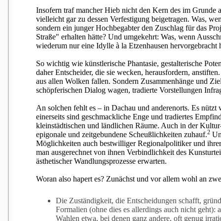
Insofern traf mancher Hieb nicht den Kern des im Grunde 
vielleicht gar zu dessen Verfestigung beigetragen. Was, wenn
sondern ein junger Hochbegabter den Zuschlag für das Pr
Straße" erhalten hätte? Und umgekehrt: Was, wenn Aussc
wiederum nur eine Idylle à la Etzenhausen hervorgebracht 
So wichtig wie künstlerische Phantasie, gestalterische Pote
daher Entscheider, die sie wecken, herausfordern, anstiften
aus allen Wolken fallen. Sondern Zusammenhänge und Ziele
schöpferischen Dialog wagen, tradierte Vorstellungen Infrag
An solchen fehlt es – in Dachau und anderenorts. Es nützt
einerseits sind geschmackliche Enge und tradiertes Empfind
kleinstädtischen und ländlichen Räume. Auch in der Kultu
2
epigonale und zeitgebundene Scheußlichkeiten zuhauf.
Und
Möglichkeiten auch bestwilliger Regionalpolitiker und ihre
man ausgerechnet von ihnen Verbindlichkeit des Kunsturtei
ästhetischer Wandlungsprozesse erwarten.
Woran also hapert es? Zunächst und vor allem wohl an zwe
Die Zuständigkeit, die Entscheidungen schafft, gründ
Formalien (ohne dies es allerdings auch nicht geht): 
Wahlen etwa, bei denen ganz andere, oft genug irrat