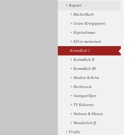
Kapitel
BücherBuch
Grüne Kriegspartei
Kapitalismus
KD in memoriam
KommKult I
KommKult II
KommKult III
Medien & Krim
Rechtsruck
StuttgartOper
TV Kabarett
Wohnen & Mieten
Wunderlich ff.
Profile