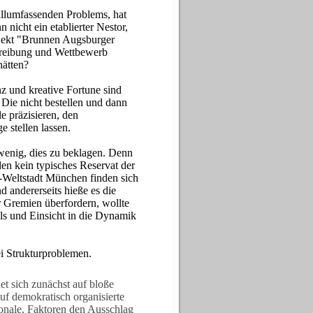
allumfassenden Problems, hat
 nicht ein etablierter Nestor,
ojekt "Brunnen Augsburger
hreibung und Wettbewerb
hätten?
nz und kreative Fortune sind
. Die nicht bestellen und dann
 präzisieren, den
e stellen lassen.
 wenig, dies zu beklagen. Denn
en kein typisches Reservat der
r-Weltstadt München finden sich
 andererseits hieße es die
r Gremien überfordern, wollte
ls und Einsicht in die Dynamik
i Strukturproblemen.
et sich zunächst auf bloße
auf demokratisch organisierte
ionale, Faktoren den Ausschlag