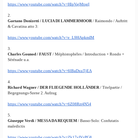
https://www.youtube.com/watch?
v=HlpVajMtsgI
2.
Gaetano Donizetti /
LUCIA DI LAMMERMOOR
/ Raimondo / Auftritt
& Cavatina atto 3:
https://www.youtube.com/watch?
v=e_L9HApkmIM
3.
Charles Gounod
/
FAUST
/ Méphistophéles / Introduction + Rondo +
Sérénade u.a.
https://www.youtube.com/watch?
v=6lBaDxuTjEA
4.
Richard Wagner /
DER FLIEGENDE HOLLÄNDER
/ Titelpartie /
Begegnungs-Szene 2. Aufzug
https://www.youtube.com/watch?
v=6Z08Rrr4N54
5.
Giuseppe Verdi /
MESSA DA REQUIEM
/ Basso-Solo: Confutatis
maledictis
https://www.youtube.com/watch?
v=Zk17yIVzPG8