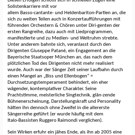
Diesen Erfolgen schloss sich in schnellen Zügen eine
Solistenkarriere mit vor
allem Basso-cantante- und Heldenbariton-Partien an, die
sich zu weiten Teilen auch in Konzertaufführungen mit
führenden Orchestern & Chören unter Diri-genten der
ersten Rangreihe, dazu auch mit Liedprogrammen,
manifestierte und zu Medien- und Weltruhm strebte.
Unter anderem bahnte sich, veranlasst durch den
Dirigenten Giuseppe Patané, ein Engagement an die
Bayerische Staatsoper München an, das nach dem
plötzlichen Tod des Dirigenten nicht mehr realisiert
wurde. Auch war der Sänger Zeit seiner Laufbahn durch
einen Mangel an „Biss und Ellenbogen“ =
Durchsetzungstemperament behindert, ein eher
wägender, kontemplativer Charakter. Seine
Prachtstimme, meisterliche Singtechnik, glän-zende
Bühnenerscheinung, Darstellungskraft und Personality
hätten ihn dennoch ohne Zweifel in die allererste
Sängerreihe geführt (er wurde häufig mit dem
Italo-Bassisten Ruggero Raimondi verglichen).
Sein Wirken erfuhr ein jähes Ende, als ihn ab 2005 eine