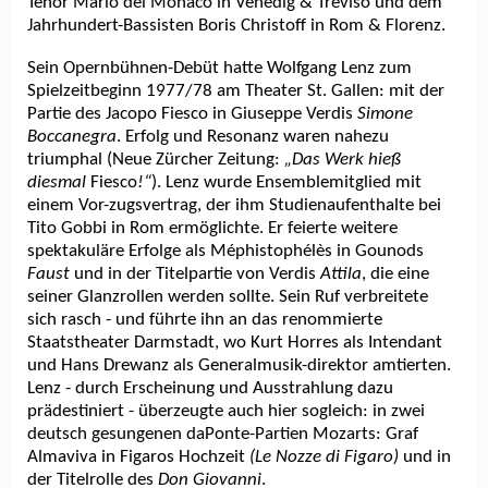
Tenor Mario del Monaco in Venedig & Treviso und dem
Jahrhundert-Bassisten Boris Christoff in Rom & Florenz.
Sein Opernbühnen-Debüt hatte Wolfgang Lenz zum
Spielzeitbeginn 1977/78 am Theater St. Gallen: mit der
Partie des Jacopo Fiesco in Giuseppe Verdis
Simone
Boccanegra
. Erfolg und Resonanz waren nahezu
triumphal (Neue Zürcher Zeitung:
„Das Werk hieß
diesmal
Fiesco
!“
). Lenz wurde Ensemblemitglied mit
einem Vor-zugsvertrag, der ihm Studienaufenthalte bei
Tito Gobbi in Rom ermöglichte. Er feierte weitere
spektakuläre Erfolge als Méphistophélès in Gounods
Faust
und in der Titelpartie von Verdis
Attila
, die eine
seiner Glanzrollen werden sollte. Sein Ruf verbreitete
sich rasch - und führte ihn an das renommierte
Staatstheater Darmstadt, wo Kurt Horres als Intendant
und Hans Drewanz als Generalmusik-direktor amtierten.
Lenz - durch Erscheinung und Ausstrahlung dazu
prädestiniert - überzeugte auch hier sogleich: in zwei
deutsch gesungenen daPonte-Partien Mozarts: Graf
Almaviva in Figaros Hochzeit
(Le Nozze di Figaro)
und in
der Titelrolle des
Don Giovanni
.