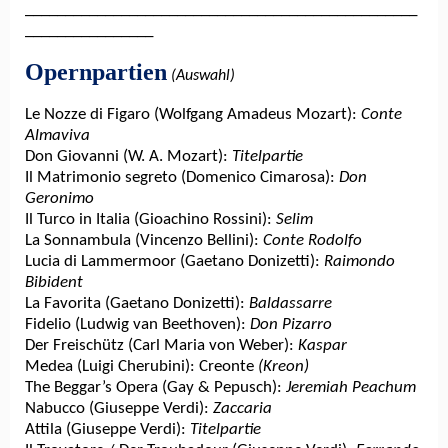
_________________________________________________
________________
Opernpartien
(Auswahl)
Le Nozze di Figaro (Wolfgang Amadeus Mozart):
Conte
Almaviva
Don Giovanni (W. A. Mozart):
Titelpartie
Il Matrimonio segreto (Domenico Cimarosa):
Don
Geronimo
Il Turco in Italia (Gioachino Rossini):
Selim
La Sonnambula (Vincenzo Bellini):
Conte Rodolfo
Lucia di Lammermoor (Gaetano Donizetti):
Raimondo
Bibident
La Favorita (Gaetano Donizetti):
Baldassarre
Fidelio (Ludwig van Beethoven):
Don Pizarro
Der Freischütz (Carl Maria von Weber):
Kaspar
Medea (Luigi Cherubini): Creonte
(Kreon)
The Beggar’s Opera (Gay & Pepusch):
Jeremiah Peachum
Nabucco (Giuseppe Verdi):
Zaccaria
Attila (Giuseppe Verdi):
Titelpartie