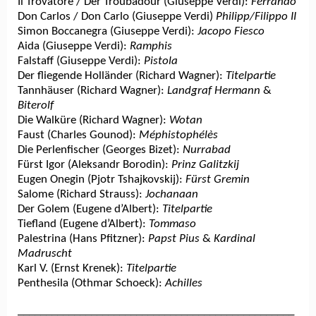
Il Trovatore / Der Troubadour (Giuseppe Verdi):
Ferrando
Don Carlos / Don Carlo (Giuseppe Verdi)
Philipp/Filippo II
Simon Boccanegra (Giuseppe Verdi):
Jacopo Fiesco
Aida (Giuseppe Verdi):
Ramphis
Falstaff (Giuseppe Verdi):
Pistola
Der fliegende Holländer (Richard Wagner):
Titelpartie
Tannhäuser (Richard Wagner):
Landgraf Hermann
&
Biterolf
Die Walküre (Richard Wagner):
Wotan
Faust (Charles Gounod):
Méphistophélès
Die Perlenfischer (Georges Bizet):
Nurrabad
Fürst Igor (Aleksandr Borodin):
Prinz Galitzkij
Eugen Onegin (Pjotr Tshajkovskij):
Fürst Gremin
Salome (Richard Strauss):
Jochanaan
Der Golem (Eugene d’Albert):
Titelpartie
Tiefland (Eugene d’Albert):
Tommaso
Palestrina (Hans Pfitzner):
Papst Pius
&
Kardinal
Madruscht
Karl V. (Ernst Krenek):
Titelpartie
Penthesila (Othmar Schoeck):
Achilles
_________________________________________________