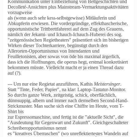
Kommunikation unter Einbeziehung von Bettgeschichten und
Decolleté-Ansichten plus Mainstream-Vermarktungsaktivitäten
vorzugweise
als (wenn auch sehr kess-selbstgewisse) Mitläuferin und
Abkupferin erwiesen. Die vordergründige, effekthascherische,
opportunistische Trittbrettfahrerei auf dem Zug des Grauens,
nämlich der Jekami- und Ichauch-Ichauch-Huberei des sog.
"zeitgenössischen Regietheaters" präsentiert sich im bisherigen
Wirken dieser Tochterkarriere, begünstigt durch den
Allerorten-Opportunismus von Intendanten und
Feuilletonisten, aber sowas von öde bis maximal ärgerlich,
dass ich die Hoffnungen, die operus hegt, erstmal konkretisiert
bekommen müsste. Vielleicht macht er ja einen Thread dazu
auf (?).
--- Um nur eine Regietat anzuführen, Kathis
Meistersinger
.
Statt "Tinte, Feder, Papier", na klar: Laptop-Tastatur-Monitor.
So durchs ganze Werk, zeitgeistig, schick, oberflächlich,
dünnsuppig, albern und immer nach demselben Second-Hand-
Strickmuster. Man suche sich eine Chiffre im Heute, vom T-
Shirt bis
zur Espressomaschine, und fertig ist die "aktuelle Sicht", die
"Ausdeutung für Gegenwart und Zukunft". Gleichgeschalteter
Schreiberopportunismus nennt
es "kreatives Überraschen" (wo unreflektiertestes Wandeln auf