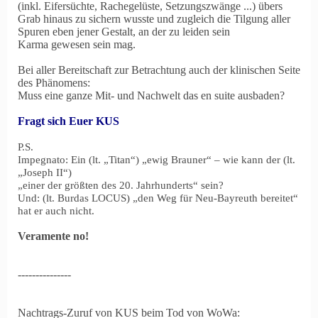
(inkl. Eifersüchte, Rachegelüste, Setzungszwänge ...) übers
Grab hinaus zu sichern wusste und zugleich die Tilgung aller
Spuren eben jener Gestalt, an der zu leiden sein
Karma gewesen sein mag.
Bei aller Bereitschaft zur Betrachtung auch der klinischen Seite
des Phänomens:
Muss eine ganze Mit- und Nachwelt das en suite ausbaden?
Fragt sich Euer KUS
P.S.
Impegnato: Ein (lt. „Titan“) „ewig Brauner“ – wie kann der (lt.
„Joseph II“)
„einer der größten des 20. Jahrhunderts“ sein?
Und: (lt. Burdas LOCUS) „den Weg für Neu-Bayreuth bereitet“
hat er auch nicht.
Veramente no!
---------------
Nachtrags-Zuruf von KUS beim Tod von WoWa: