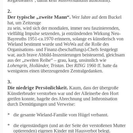
Regietheaters“, damit kein Missverständnis aufkommt).
2.
Der typische „zweite Mann“
.
Wer Jahre auf dem Buckel
hat, um Zeitzeuge
zu sein, wird sich der mondialen, immer neu faszinierenden,
vielfältig Impulse setzenden, ja entzündenden Wirkung Neu-
Bayreuths 1951-ca.1970 erinnern, solange es künstlerisch von
Wieland bestimmt wurde und WoWa auf die Rolle des
Organisations- und Finanz-(beschaffungs)-Chefs festgelegt
war, auch brave Abbild-Inszenierungen beisteuernd, gleichsam
aus der „zweiten Reihe“ – grau, karg, unsinnlich wie
Lohengrin, Holländer, Tristan.
Der
RING
1960 ff. hatte da
wenigstens einen überzeugenden Zentralgedanken.
3.
Die niedrige Persönlichkeit.
Kaum, dass der übergroße
Künstlerbruder verstorben war und der Alleinerbe den Hort
greifen konnte, hagelte des Abrechnung und Inthronisation
durch Demütigungen und Verweise:
* die gesamte Wieland-Familie vom Hügel verbannt.
* die eigenständigen (und an der Seite der verstoßenen Mutter
optierenden) eigenen Kinder mit Hausverbot belegt.