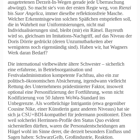
ausgetretenen Derzeit-In-Wegen gerade jede Überraschung
abwürgt). So macht sie's von der ersten Regie weg, von
Rienzi
bis
Suor Angelica
, immer dieselbe reflektionsfreie Masche.
Welcher Erkenntnisgewinn solchen Späßchen entsprießen soll,
die in Wahrheit nur Uniformisierungen, nicht mal
Individualisierungen sind, bleibt (mir) ein Rätsel. Bayreuth
wird so, gleichsam im Imitations-Nachgriff, auf das Niveau der
Doris Dörrie gedrückt (deren Unzum
utbarkeiten aber
wenigstens noch eigenständig sind). Haben wir, hat Wagners
Werk daran Bedarf?
Die international vielbewährte ältere Schwester – sicherlich
eine erfahrene, in Betriebsorganisation und
Festivaladministration kompetente Fachfrau, also ein zur
politisch-ökonomischen Absicherung, irgendwann vielleicht
Rettung des Unternehmens prädestinierter Faktor, insoweit
optional eine Personifizierung der Fortführung, wenn nicht
Kodifizierung von 50 Jahren WoWa-Standard ins
Unbegrenzte. Als wortbrüchige Intrigantin (etwa gegenüber
Cousine Nike, einer Künstlerin ganz anderen Niveaus) hat sie
sich ja CSU+BDI-kompatibel für jedermann positioniert. Eben
weil solcherlei Herrinnen-Profile den Status Quo evident
sicherstellen dürften, waren die Personalentscheidungen am
Hügel wohl im Sinne derer, die derzeit besonders Einfluss und
Sagen haben: SchwarzGelb, Großindustrie, Reaktion.