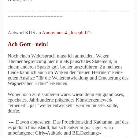
-------------------------------------------------------------------------------
------------------------------------
Antwort KUS an
Anonymus 4 „Joseph II“:
Ach Gott - nein!
Noch einen Widerspruch muss ich anmelden. Wegen
Themenbegrenzung hier nur als pauschales Statement, in
einem anderen Spazio ggf. breiter auszuführen: Zu meinem
Leide kann ich auch im Wirken der "neuen Herrinen" keine
guten Ansätze "für die Weiterentwicklung und Erneuerung des
Wagner
schen-Erbes" erkennen.
Wobei noch zu diskutieren wäre, wieso denn ein grandioses,
epochales, Jahrhunderte prägendes Künstlergeniewerk
"erneuert", gar "weiter entwickelt" werden müsste, sollte,
dürfte.
--- Davon abgesehen: Das Protektionskind Katharina, auf das
es ja doch hinausläuft, hat sich außer in
(na sagen wir:)
unbefangener Girly-Attitüde und BILDzeitungs-