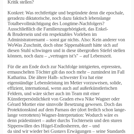
Kritik stellen?
Konkret: Was rechtfertigte und begründete denn die epochale,
geradezu diktatorische, noch dazu faktisch lebenslange
Totalbevollmächtigung des Longtime-Nachfolgers?
Ausschließlich die Familienzugehörigkeit, das Enkel-
& Brudersein und ein respektables Vorleben im
Administratorenamt – sonst gar nichts. Also: Kein anderer von
WoWas Zuschnitt, doch ohne Sippenabkunft hätte sich auf
diesen Stuhl schwingen und in diese übergroßen Stiefel stellen
können, noch dazu – „vertragen ist’s" – auf Lebenszeit.
Für die am Ende doch zur Nachfolge intrigierten, erpressten,
ermauschelten Töchter gilt das noch mehr – zum
indest im Fall
Katharina. Die ältere Halb- schwester Eva hat eine
eigenständige Lebensleistung im Metier vorzuweisen, solide,
effizient, international, wenn auch auf außerkünstlerischen
Feldern, und wäre sicher auch im Team mit einer
Künstlerpersönlichkeit von Graden etwa Nike Wagner oder
Gérard Mortier eine sinnvolle Besetzung gewesen. Doch das
Protektionskind auf dem Parnass der (dort freilich schon lange-
lange verrotteten) Wagner-Interpretation: Wodurch wäre es
denn prädestiniert – außer durchs Tochtersein und den sturen
Sippenwillen des Hügel-Endlosherren, der – und
da sind wir wieder bei Gustavs Erwägungen – seine Standards