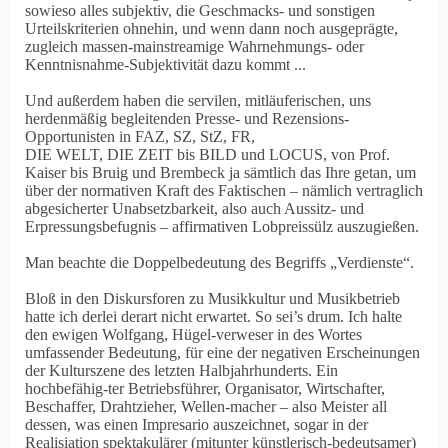
sowieso alles subjektiv, die Geschmacks- und sonstigen
Urteilskriterien ohnehin, und wenn dann noch ausgeprägte,
zugleich massen-mainstreamige Wahrnehmungs- oder
Kenntnisnahme-Subjektivität dazu kommt ...
Und außerdem haben die servilen, mitläuferischen, uns
herdenmäßig begleitenden Presse- und Rezensions-
Opportunisten in FAZ, SZ, StZ, FR,
DIE WELT, DIE ZEIT bis BILD und LOCUS, von Prof.
Kaiser bis Bruig und Brembeck ja sämtlich das Ihre getan, um
über der normativen Kraft des Faktischen – nämlich vertraglich
abgesicherter Unabsetzbarkeit, also auch Aussitz- und
Erpressungsbefugnis – affirmativen Lobpreissülz auszugießen.
Man beachte die Doppelbedeutung des Begriffs „Verdienste“.
Bloß in den Diskursforen zu Musikkultur und Musikbetrieb
hatte ich derlei derart nicht erwartet. So sei’s drum. Ich halte
den ewigen Wolfgang
, Hügel-verweser in des Wortes
umfassender Bedeutung, für eine der negativen Erscheinungen
der Kulturszene des letzten Halbjahrhunderts. Ein
hochbefähig-ter Betriebsführer, Organisator, Wirtschafter,
Beschaffer, Drahtzieher, Wellen-macher – also Meister all
dessen, was einen Impresario auszeichnet, sogar in der
Realisiation spektakulärer (mitunter künstlerisch-bedeutsamer)