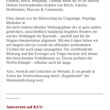
Einstein, Reich, Benjamin, Thomas Mann bis zu für aktiven
Diskurs bereitstehenden Köpfen wie Bloch, Adorno,
Horkheimer, Marcuse & Community.
Eben darum war der Rückschlag ins Ungeistige, Popelige,
Mediokre in
der nicht endenwollenden Wirkungsphase des so ganz anders
gestrickten, ausschließlich funktional begabten Bruders ein
solches Verhängnis für Bayreuth – speziell und für die
Wagner
-Interpretation allgemein. Mit den Folgen haben wir
seit langem und (in Gestalt der affirmativ-ausbeutbaren
Töchter) für noch lange umzugehen. Die veröffentlichte
Meinung und ihre Erzeuger wie Träger buckeln sich immer
den herrschenden Verhältnissen zu. Davon profitiert der
WoWa-Klüngel – offenbar noch für lange.
Also, Vorsicht mit Gerüchten zu Wieland. Er ist gerade in
Zeiten der Werkverhunzung durch „Regietheater“ der
Wiederentdeckung wert.
-------------------------------------------------------------------------------
-----------
Antworten auf KUS: