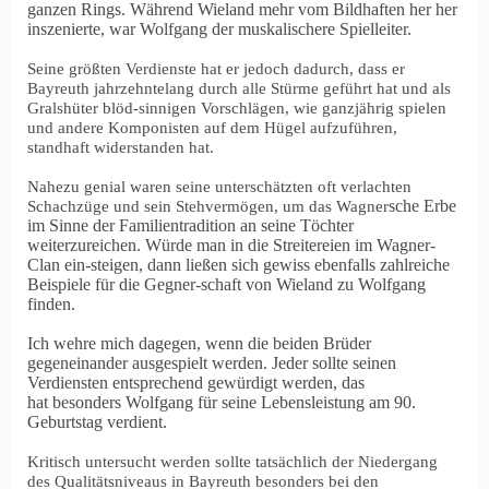
ganzen Rings. Während Wieland mehr vom Bildhaften her her
inszenierte, war Wolfgang der muskalischere Spielleiter.
Seine größten Verdienste hat er jedoch dadurch, dass er
Bayreuth jahrzehntelang durch alle Stürme geführt hat und als
Gralshüter blöd-sinnigen Vorschlägen, wie ganzjährig spielen
und andere Komponisten auf dem Hügel aufzuführen,
standhaft widerstanden hat.
Nahezu genial waren seine unterschätzten oft verlachten
sche Erbe
Schachzüge und sein Stehvermögen, um das Wagner
im Sinne der Familientradition an seine Töchter
weiterzureichen. Würde man in die Streitereien im Wagner
-
Clan ein-steigen, dann ließen sich gewiss ebenfalls zahlreiche
Beispiele für die Gegner-schaft von Wieland zu Wolfgang
finden.
Ich wehre mich dagegen, wenn die beiden Brüder
gegeneinander ausgespielt werden. Jeder sollte seinen
Verdiensten entsprechend gewürdigt werden, das
hat besonders Wolfgang für seine Lebensleistung am 90.
Geburtstag verdient.
Kritisch untersucht werden sollte tatsächlich der Niedergang
des Qualitätsniveaus in Bayreuth besonders bei den