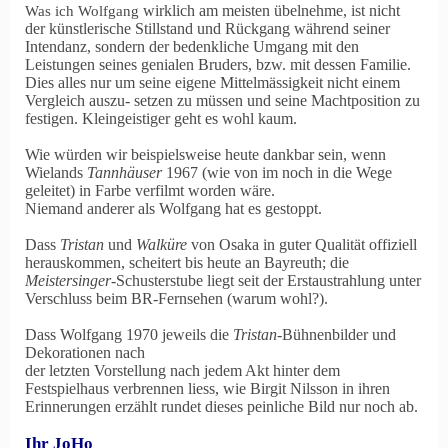
wirklich am meisten übelnehme, ist nicht
Was ich Wolfgang
der künstlerische Stillstand und Rückgang während seiner
Intendanz, sondern der bedenkliche Umgang mit den
Leistungen seines genialen Bruders, bzw. mit dessen Familie.
Dies alles nur um seine eigene Mittelmässigkeit nicht einem
Vergleich auszu- setzen zu müssen und seine Machtposition zu
festigen. Kleingeistiger geht es wohl kaum.
Wie würden wir beispielsweise heute dankbar sein, wenn
Wielands
Tannhäuser
1967 (wie von im noch in die Wege
geleitet) in Farbe verfilmt worden wäre.
Niemand anderer als Wolfgang hat es gestoppt.
Dass
Tristan
und
Walküre
von Osaka in guter Qualität offiziell
herauskommen, scheitert bis heute an Bayreuth; die
Meistersinger
-Schusterstube liegt seit der Erstaustrahlung unter
Verschluss beim BR-Fernsehen (warum wohl?).
Dass Wolfgang
1970 jeweils die
Tristan
-Bühnenbilder und
Dekorationen nach
der letzten Vorstellung nach jedem Akt hinter dem
Festspielhaus verbrennen liess, wie Birgit Nilsson in ihren
Erinnerungen erzählt rundet dieses peinliche Bild nur noch ab.
Ihr JoHo