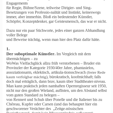
Engagements
für Regie, Bühne/Szene, teilweise Dirigier- und Sing-
Besetzungen von Professio-nalität und Instinkt, keineswegs
immer, aber immerhin. Bloß ein bedeutender Künstler,
Schöpfer, Konzeptdenker, gar Geistesmensch, das war er nicht.
Dazu nur ein paar Stichworte, jedes einer ganzen Abhandlung
voller Belege
und Beweise trächtig, wenn man hier den Platz dafür hätte.
1.
Der suboptimale Künstler
.
Im Vergleich mit dem
übermächtigen – zu
WoWas Vielfachglück allzu früh verstorbenen – Bruder ein
Provinzler der Kategorie 1930/40er Jahre, phantasielos,
assoziationsarm, eklektisch, artikula-tionsschwach
(freier Rede
), bürokratisch, koofmichhaft; falls
kaum verfolgbar mächtig
doch mal erträglich, dann brav, kaum über Stadttheater-niveau.
Man kann praktisch jeden namhaften Opernregisseur seit 1950,
nicht nur den großen Wieland, auflisten, um den Abstand selbst
vom guten Standard zu belegen –
von Rennert und Schuh über Ponelle und die Italiener bis zu
Chéreau, Kupfer oder Carsen (und das behauptet hier ein
geschworener Verächter des „Zeitge-nössischen