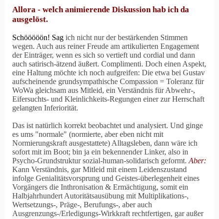
Allora - welch animierende Diskussion hab ich da
ausgelöst.
Schööööön! Sag
ich nicht nur der bestärkenden Stimmen
wegen. Auch aus reiner Freude am artikulierten Engagement
der Einträger, wenn es sich so vertieft und cordial und dann
auch satirisch-ätzend äußert. Complimenti. Doch einen Aspekt,
eine Haltung möchte ich noch aufgreifen: Die etwa bei Gustav
aufscheinende grundsympathische Compassion = Toleranz für
WoWa gleichsam aus Mitleid, ein Verständnis für Abwehr-,
Eifersuchts- und Kleinlichkeits-Regungen einer zur Herrschaft
gelangten Inferiorität.
Das ist natürlich korrekt beobachtet und analysiert. Und ginge
es ums "normale" (normierte, aber eben nicht mit
Normierungskraft ausgestattete) Alltagsleben, dann wäre ich
sofort mit im Boot; bin ja ein bekennender Linker, also in
Psycho-Grundstruktur sozial-human-solidarisch geformt.
Aber:
Kann Verständnis, gar Mitleid mit einem Leidenszustand
infolge Genialitätsvorsprung und Geistes-überlegenheit eines
Vorgängers die Inthronisation & Ermächtigung, somit ein
Halbjahrhundert Autoritätsausübung mit Multiplikations-,
Wertsetzungs-, Präge-, Berufungs-, aber auch
Ausgrenzungs-/Erledigungs-Wirkkraft rechtfertigen, gar außer