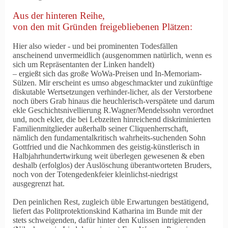
Aus der hinteren Reihe,
von den mit Gründen freigebliebenen Plätzen:
Hier also wieder - und bei prominenten Todesfällen
anscheinend unvermeidlich (ausgenommen natürlich, wenn es
sich um Repräsentanten der Linken handelt)
– ergießt sich das große WoWa-Preisen und In-Memoriam-
Sülzen. Mir erscheint es umso abgeschmackter und zukünftige
diskutable Wertsetzungen verhinder-licher, als der Verstorbene
noch übers Grab hinaus die heuchlerisch-verspätete und darum
ekle Geschichtsnivellierung R.Wagner
/Mendelssohn verordnet
und, noch ekler, die bei Lebzeiten hinreichend diskriminierten
Familienmitglieder außerhalb seiner Cliquenherrschaft,
nämlich den fundamentalkritisch wahrheits-suchenden Sohn
Gottfried und die Nachkommen des geistig-künstlerisch in
Halbjahrhundertwirkung weit überlegen gewesenen & eben
deshalb (erfolglos) der Auslöschung überantworteten Bruders,
noch von der Totengedenkfeier kleinlichst-niedrigst
ausgegrenzt hat.
Den peinlichen Rest, zugleich üble Erwartungen bestätigend,
liefert das Politprotektionskind Katharina im Bunde mit der
stets schweigenden, dafür hinter den Kulissen intrigierenden