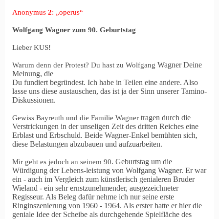
Anonymus
2
: „operus“
Wolfgang Wagner zum 90. Geburtstag
Lieber KUS!
Wagner
Deine
Warum denn der Protest? Du hast zu Wolfgang
Meinung, die
Du fundiert begründest. Ich habe in Teilen eine andere. Also
lasse uns diese austauschen, das ist ja der Sinn unserer Tamino-
Diskussionen.
tragen durch die
Gewiss Bayreuth und die Familie Wagner
Verstrickungen in der unseligen Zeit des dritten Reiches eine
Erblast und Erbschuld. Beide Wagner
-Enkel bemühten sich,
diese Belastungen abzubauen und aufzuarbeiten.
. Geburtstag um die
Mir geht es jedoch an seinem 90
Würdigung der Lebens-leistung von Wolfgang
Wagner. Er war
ein - auch im Vergleich zum künstlerisch genialeren Bruder
Wieland - ein sehr ernstzunehmender, ausgezeichneter
Regisseur. Als Beleg dafür nehme ich nur seine erste
Ringinszenierung von 1960 - 1964. Als erster hatte er hier die
geniale Idee der Scheibe als durchgehende Spielfläche des