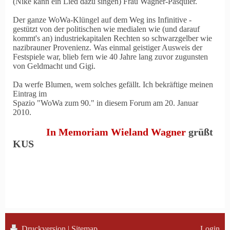
(Nike kann ein Lied dazu singen) Frau Wagner-Pasquier.
Der ganze WoWa-Klüngel auf dem Weg ins Infinitive -
gestützt von der politischen wie medialen wie (und darauf
kommt's an) industriekapitalen Rechten so schwarzgelber wie
nazibrauner Provenienz. Was einmal geistiger Ausweis der
Festspiele war, blieb fern wie 40 Jahre lang zuvor zugunsten
von Geldmacht und Gigi.
Da werfe Blumen, wem solches gefällt. Ich bekräftige meinen
Eintrag im
Spazio "WoWa zum 90." in diesem Forum am 20. Januar
2010.
In Memoriam Wieland Wagner
grüßt
KUS
Druckversion
|
Sitemap
Login