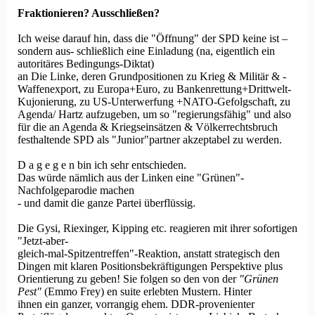
Fraktionieren? Ausschließen?
Ich weise darauf hin, dass die "Öffnung" der SPD keine ist –
sondern aus- schließlich eine Einladung (na, eigentlich ein
autoritäres Bedingungs-Diktat)
an Die Linke, deren Grundpositionen zu Krieg & Militär & -
Waffenexport, zu Europa+Euro, zu Bankenrettung+Drittwelt-
Kujonierung, zu US-Unterwerfung +NATO-Gefolgschaft, zu
Agenda/ Hartz aufzugeben, um so "regierungsfähig" und also
für die an Agenda & Kriegseinsätzen & Völkerrechtsbruch
festhaltende SPD als "Junior"partner akzeptabel zu werden.
D a g e g e n bin ich sehr entschieden.
Das würde nämlich aus der Linken eine "Grünen"-
Nachfolgeparodie machen
- und damit die ganze Partei überflüssig.
Die Gysi, Riexinger, Kipping etc. reagieren mit ihrer sofortigen
"Jetzt-aber-
gleich-mal-Spitzentreffen"-Reaktion, anstatt strategisch den
Dingen mit klaren Positionsbekräftigungen Perspektive plus
Orientierung zu geben! Sie folgen so den von der
"Grünen
Pest"
(Emmo Frey) en suite erlebten Mustern. Hinter
ihnen ein ganzer, vorrangig ehem. DDR-provenienter