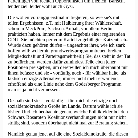
Parteiflügel von rechten Opportunisten um Liebich, Bartsch,
tendenziell leider wohl auch Gysi.
Die wollen vorrangig erstmal mitregieren, so wie sie's mit
tollen Ergebnissen, z.T. mit Halbierung ihrer Wählerschaft,
schon in MeckPom, Sachsen-Anhalt, vor allem Berlin
praktiziert haben, immer mit dem Ergebnis einer regierenden
CDU. Sie möchten per vom Kartell zugebilligter Katzentisch-
Würde dazu gehören dürfen – ungeachtet ihrer, wie ich stark
hoffen will: weiterhin grundwerte-programmtreuen breiten
Mitgliedschaft und Parteitagsmehrheit!) Sie, das steht in der Tat
zu befürchten, werden dafür zumindest Teile eben jener
Positionen preisgeben, um deretwillen ich mich überhaupt mit
ihnen befasse und sie - vorläufig noch - für wählbar halte, als
faktisch einzige Alternative, immer nicht mehr erwartend-
erhoffend als eine Linie nahe dem Godesberger Programm,
man ist ja nicht vermessen.
Deshalb sind sie – vorläufig – für mich die einzige noch
sozialdemokratische Größe im Lande. Darum wähle ich sie
bisher. Und ich beobachte genau, welche Politikfelder bei den
Schwarz-Rosaroten-Koalitionsverhandlungen nicht nur nicht
strittig sind, sondern überhaupt nicht mal zur Beratung stehen.
Nämlich genau jene, auf die eine Sozialdemokratie, die diesen