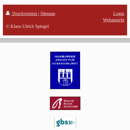
Druckversion
|
Sitemap
Login
Webansicht
© Klaus Ulrich Spiegel