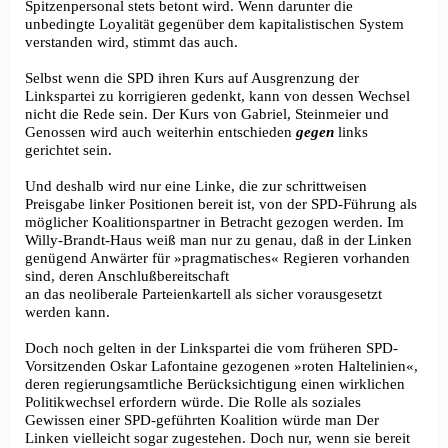
Spitzenpersonal stets betont wird. Wenn darunter die
unbedingte Loyalität gegenüber dem kapitalistischen System
verstanden wird, stimmt das auch.
Selbst wenn die SPD ihren Kurs auf Ausgrenzung der
Linkspartei zu korrigieren gedenkt, kann von dessen Wechsel
nicht die Rede sein. Der Kurs von Gabriel, Steinmeier und
Genossen wird auch weiterhin entschieden
gegen
links
gerichtet sein.
Und deshalb wird nur eine Linke, die zur schrittweisen
Preisgabe linker Positionen bereit ist, von der SPD-Führung als
möglicher Koalitionspartner in Betracht gezogen werden. Im
Willy-Brandt-Haus weiß man nur zu genau, daß in der Linken
genügend Anwärter für »pragmatisches« Regieren vorhanden
sind, deren Anschlußbereitschaft
an das neoliberale Parteienkartell als sicher vorausgesetzt
werden kann.
Doch noch gelten in der Linkspartei die vom früheren SPD-
Vorsitzenden Oskar Lafontaine gezogenen »roten Haltelinien«,
deren regierungsamtliche Berücksichtigung einen wirklichen
Politikwechsel erfordern würde. Die Rolle als soziales
Gewissen einer SPD-geführten Koalition würde man Der
Linken vielleicht sogar zugestehen. Doch nur, wenn sie bereit