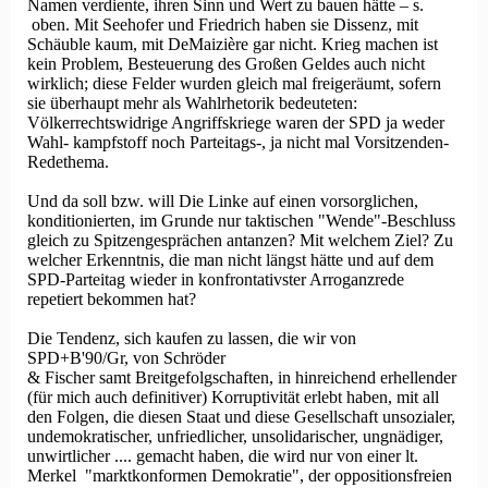
Namen verdiente, ihren Sinn und Wert zu bauen hätte – s.
oben. Mit Seehofer und Friedrich haben sie Dissenz, mit
Schäuble kaum, mit DeMaizière gar nicht. Krieg machen ist
kein Problem, Besteuerung des Großen Geldes auch nicht
wirklich; diese Felder wurden gleich mal freigeräumt, sofern
sie überhaupt mehr als Wahlrhetorik bedeuteten:
Völkerrechtswidrige Angriffskriege waren der SPD ja weder
Wahl- kampfstoff noch Parteitags-, ja nicht mal Vorsitzenden-
Redethema.
Und da soll bzw. will Die Linke auf einen vorsorglichen,
konditionierten, im Grunde nur taktischen "Wende"-Beschluss
gleich zu Spitzengesprächen antanzen? Mit welchem Ziel? Zu
welcher Erkenntnis, die man nicht längst hätte und auf dem
SPD-Parteitag wieder in konfrontativster Arroganzrede
repetiert bekommen hat?
Die Tendenz, sich kaufen zu lassen, die wir von
SPD+B'90/Gr, von Schröder
& Fischer samt Breitgefolgschaften, in hinreichend erhellender
(für mich auch definitiver) Korruptivität erlebt haben, mit all
den Folgen, die diesen Staat und diese Gesellschaft unsozialer,
undemokratischer, unfriedlicher, unsolidarischer, ungnädiger,
unwirtlicher .... gemacht haben, die wird nur von einer lt.
Merkel "marktkonformen Demokratie", der oppositionsfreien