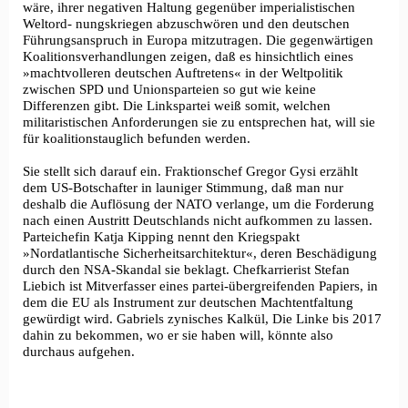
wäre, ihrer negativen Haltung gegenüber imperialistischen
Weltord- nungskriegen abzuschwören und den deutschen
Führungsanspruch in Europa mitzutragen. Die gegenwärtigen
Koalitionsverhandlungen zeigen, daß es hinsichtlich eines
»machtvolleren deutschen Auftretens« in der Weltpolitik
zwischen SPD und Unionsparteien so gut wie keine
Differenzen gibt. Die Linkspartei weiß somit, welchen
militaristischen Anforderungen sie zu entsprechen hat, will sie
für koalitionstauglich befunden werden.
Sie stellt sich darauf ein. Fraktionschef Gregor Gysi erzählt
dem US-Botschafter in launiger Stimmung, daß man nur
deshalb die Auflösung der NATO verlange, um die Forderung
nach einen Austritt Deutschlands nicht aufkommen zu lassen.
Parteichefin Katja Kipping nennt den Kriegspakt
»Nordatlantische Sicherheitsarchitektur«, deren Beschädigung
durch den NSA-Skandal sie beklagt. Chefkarrierist Stefan
Liebich ist Mitverfasser eines partei-übergreifenden Papiers, in
dem die EU als Instrument zur deutschen Machtentfaltung
gewürdigt wird. Gabriels zynisches Kalkül, Die Linke bis 2017
dahin zu bekommen, wo er sie haben will, könnte also
durchaus aufgehen.