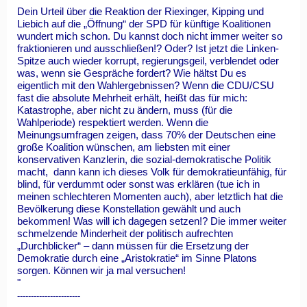
Dein Urteil über die Reaktion der Riexinger, Kipping und
Liebich auf die „Öffnung“ der SPD für künftige Koalitionen
wundert mich schon. Du kannst doch nicht immer weiter so
fraktionieren und ausschließen!? Oder? Ist jetzt die Linken-
Spitze auch wieder korrupt, regierungsgeil, verblendet oder
was, wenn sie Gespräche fordert? Wie hältst Du es
eigentlich mit den Wahlergebnissen? Wenn die CDU/CSU
fast die absolute Mehrheit erhält, heißt das für mich:
Katastrophe, aber nicht zu ändern, muss (für die
Wahlperiode) respektiert werden. Wenn die
Meinungsumfragen zeigen, dass 70% der Deutschen eine
große Koalition wünschen, am liebsten mit einer
konservativen Kanzlerin, die sozial-demokratische Politik
macht, dann kann ich dieses Volk für demokratieunfähig, für
blind, für verdummt oder sonst was erklären (tue ich in
meinen schlechteren Momenten auch), aber letztlich hat die
Bevölkerung diese Konstellation gewählt und auch
bekommen! Was will ich dagegen setzen!? Die immer weiter
schmelzende Minderheit der politisch aufrechten
„Durchblicker“ – dann müssen für die Ersetzung der
Demokratie durch eine „Aristokratie“ im Sinne Platons
sorgen. Können wir ja mal versuchen!
"
-----------------------