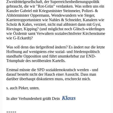
Zweidrittelgesellschaft, der Superreichenbedienungspolitik
gebraucht, die wir "Rot-Grün" verdanken. Was sollen uns ein
Kanzler Gabriel mit Kriegsminister Steinmeier, Polizei- &
Abhörminister Oppermann, Wendewundern wie Steger,
Karriereopportunisten wie Nahles & Schneider, Kanalern wie
Scholz & Kahrs, verziert, nicht mal alibisiert dann mit Gysi,
Riexinger, Kipping? (und möglichst noch Glitsch-widerlingen
wie Özdemir samt Verwaltern sozialrechtsfreier Kirchenräume
wie G-Eckardt)?
Was soll denn das tiefgreifend ändern? Es ändert nur die letzte
Hoffnung auf wenigstens
eine
sozial- und friedenspolitisch
standhafte Opposition und führt unumkehrbar zur END-
Triumphale des neoliberalen Kartells.
Erstmal müsste die SPD sozialdemokratisch werden - und
darauf besteht nicht der Hauch einer Aussicht. Dass man
darüber überhaupt diskutieren muss, erschreckt mich.
s. auch Pirker, unten.
Klaus
In alter Verbundenheit grüßt Dein
*****