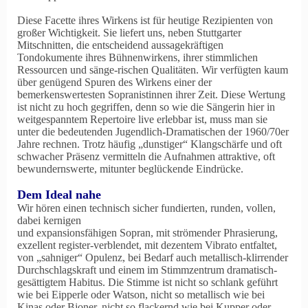
Diese Facette ihres Wirkens ist für heutige Rezipienten von
großer Wichtigkeit. Sie liefert uns, neben Stuttgarter
Mitschnitten, die entscheidend aussagekräftigen
Tondokumente ihres Bühnenwirkens, ihrer stimmlichen
Ressourcen und sänge-rischen Qualitäten. Wir verfügten kaum
über genügend Spuren des Wirkens einer der
bemerkenswertesten Sopranistinnen ihrer Zeit. Diese Wertung
ist nicht zu hoch gegriffen, denn so wie die Sängerin hier in
weitgespanntem Repertoire live erlebbar ist, muss man sie
unter die bedeutenden Jugendlich-Dramatischen der 1960/70er
Jahre rechnen. Trotz häufig „dunstiger“ Klangschärfe und oft
schwacher Präsenz vermitteln die Aufnahmen attraktive, oft
bewundernswerte, mitunter beglückende Eindrücke.
Dem Ideal nahe
Wir hören einen technisch sicher fundierten, runden, vollen,
dabei kernigen
und expansionsfähigen Sopran, mit strömender Phrasierung,
exzellent register-verblendet, mit dezentem Vibrato entfaltet,
von „sahniger“ Opulenz, bei Bedarf auch metallisch-klirrender
Durchschlagskraft und einem im Stimmzentrum dramatisch-
gesättigtem Habitus. Die Stimme ist nicht so schlank geführt
wie bei Eipperle oder Watson, nicht so metallisch wie bei
Kinas oder Bjoner, nicht so flackernd wie bei Kupper oder