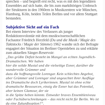
sprechen – und begreift erst recht, was es mit den legendären
Ensembles auf sich hatte, die bis zum markthörigen Umbruch
der Strukturen in den 1960ern in Musikzentren wie München,
Hamburg, Köln, beiden Teilen Berlins und vor allem Stuttgart
bestanden.
Subjektive Sicht auf ein Fach
Bei einem Interview des Verfassers als junger
Redaktionsvolontär mit dem musikwissenschaftlichen
Fachautor Friedrich Herzfeld (
Du und die Musik / Magie des
Taktstocks / Magie der Stimme
) 1962 wandte sich der Befragte
engagiert der Situation im Berliner Opernleben zu und erklärte
zum aktuellen Sänger-Reservoir:
„Das größte Defizit besteht im Mangel an echten Jugendlich-
Dramatischen. Wir haben
hier die solide Musial und die vielseitige Exner, darüber die
wundervolle Grümmer und
dazu die hoffnungsvolle Lorengar. Kein schlechtes Angebot,
aber Grümmer und Lorengar sind ungeachtet ihrer Ausflüge
ins Dramatische doch Lyrikerinnen. Musial ist ohne echte
dramatische Ressourcen, einzig die Exner hat das Potential,
aber keinen Glamour, der sie
in die Spitze heben könnte. Entweder braves Ensembleniveau
oder Fachüberschreitungen – das reicht nicht für Berlin. Wo ist
da eine Zukunftsoption?“.