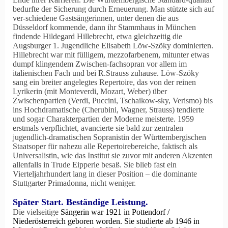
bedurfte der Sicherung durch Erneuerung. Man stützte sich auf
ver-schiedene Gastsängerinnen, unter denen die aus
Düsseldorf kommende, dann ihr Stammhaus in München
findende Hildegard Hillebrecht, etwa gleichzeitig die
Augsburger 1. Jugendliche Elisabeth Löw-Szöky dominierten.
Hillebrecht war mit fülligem, mezzofarbenem, mitunter etwas
dumpf klingendem Zwischen-fachsopran vor allem im
italienischen Fach und bei R.Strauss zuhause. Löw-Szöky
sang ein breiter angelegtes Repertoire, das von der reinen
Lyrikerin (mit Monteverdi, Mozart, Weber) über
Zwischenpartien (Verdi, Puccini, Tschaikow-sky, Verismo) bis
ins Hochdramatische (Cherubini, Wagner, Strauss) tendierte
und sogar Charakterpartien der Moderne meisterte. 1959
erstmals verpflichtet, avancierte sie bald zur zentralen
jugendlich-dramatischen Sopranistin der Württembergischen
Staatsoper für nahezu alle Repertoirebereiche, faktisch als
Universalistin, wie das Institut sie zuvor mit anderen Akzenten
allenfalls in Trude Eipperle besaß. Sie blieb fast ein
Vierteljahrhundert lang in dieser Position – die dominante
Stuttgarter Primadonna, nicht weniger.
Später Start. Beständige Leistung.
Die vielseitige
Sängerin war 1921 in Pottendorf /
Niederösterreich geboren worden. Sie studierte ab 1946 in