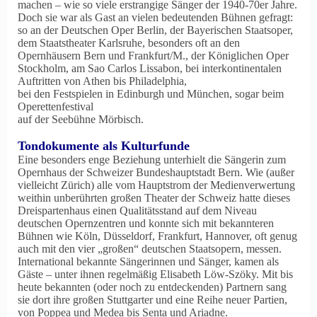
machen – wie so viele erstrangige Sänger der 1940-70er Jahre.
Doch sie war als Gast an vielen bedeutenden Bühnen gefragt:
so an der Deutschen Oper Berlin, der Bayerischen Staatsoper,
dem Staatstheater Karlsruhe, besonders oft an den
Opernhäusern Bern und Frankfurt/M., der Königlichen Oper
Stockholm, am Sao Carlos Lissabon, bei interkontinentalen
Auftritten von Athen bis Philadelphia,
bei den Festspielen in Edinburgh und München, sogar beim
Operettenfestival
auf der Seebühne Mörbisch.
Tondokumente als Kulturfunde
Eine besonders enge Beziehung unterhielt die Sängerin zum
Opernhaus der Schweizer Bundeshauptstadt Bern. Wie (außer
vielleicht Zürich) alle vom Hauptstrom der Medienverwertung
weithin unberührten großen Theater der Schweiz hatte dieses
Dreispartenhaus einen Qualitätsstand auf dem Niveau
deutschen Opernzentren und konnte sich mit bekannteren
Bühnen wie Köln, Düsseldorf, Frankfurt, Hannover, oft genug
auch mit den vier „großen“ deutschen Staatsopern, messen.
International bekannte Sängerinnen und Sänger, kamen als
Gäste – unter ihnen regelmäßig Elisabeth Löw-Szöky. Mit bis
heute bekannten (oder noch zu entdeckenden) Partnern sang
sie dort ihre großen Stuttgarter und eine Reihe neuer Partien,
von Poppea und Medea bis Senta und Ariadne.