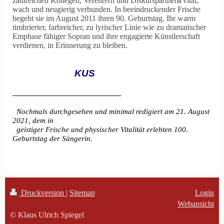
zahlreichen Kollegen, Verehrern und Diskurspartner
n
vital,
wach und neugierig verbunden. In beeindruckender Frische
begeht sie im August 2011 ihren 90. Geburtstag. Ihr warm
timbrierter, farbreicher, zu lyrischer Linie wie zu dramatischer
Emphase fähiger Sopran und ihre engagierte Künstlerschaft
verdienen, in Erinnerung zu bleiben.
KUS
_______________________________
Nochmals durchgesehen und minimal redigiert am 21. August
2021, dem in
geistiger Frische und physischer Vitalität erlebten 100.
Geburtstag der Sängerin.
Druckversion
|
Sitemap
Login
Webansicht
© Klaus Ulrich Spiegel