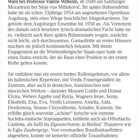
Wien bei Professor Valerie Wilhelm,
ab 1949 am Salzburger
Mozarteum bei Stoja von Milinković. Ihr spätes Bühnendebüt
hatte sie als schon 33jährige 1954 am angesehenen Opernhaus
Augsburg, stets einer Wiege beachtlicher Sängerkarrieren. Sie
gehörte dem Augsburger Ensemble bis 1958 an. Als Vertreterin
des damals reich besetzten lyrisch-dramatischen Fachs hatte sie
es, vielleicht auch ihres späten Bühnenstarts wegen, zunächst
nicht leicht, sich durchzusetzen. Gastauftritte an ersten Häusern
machten sie jedoch kontinuierlich bekannt. Mit ihrem
Engagement an die Württembergische Staats-oper hatte sie
einen Status erreicht, der als Basis einer Position in der ersten
Reihe gelten konnte.
Sie entfaltete nun ein enorm breites Rollenspektrum, vor allem
im italienischen Repertoire, mit Verdis Frauengestalten im
Zentrum, aber auch in deutschen, französischen und
slawischen Werken – darunter Mozarts Gräfin und Donna
Elvira, Webers Agathe und Rezia, Wagners Irene, Senta,
Elisabeth, Elsa, Eva, Verdis Leonoren, Amelia, Aida,
Desdemona, Strauss Chrysothemis, Ariadne, Kaiserin. Sie
erfüllte gleich souverän „schöne“ lyrische wie extreme
hochdra-matische Sopranpartien, brillierte auch als Offenbachs
Giulietta, als Saffi im
Zigeunerbaron
, in Berlioz’
Trojanern
wie
in Egks
Zaubergeige
. Von vereinzelten Rundfunkauftritten
abgesehen, konnte sie keinerlei offizielle Tonaufnahmen