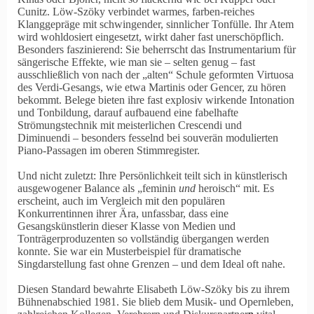
Cunitz. Löw-Szöky verbindet warmes, farben-reiches
Klanggepräge mit schwingender, sinnlicher Tonfülle. Ihr Atem
wird wohldosiert eingesetzt, wirkt daher fast unerschöpflich.
Besonders faszinierend: Sie beherrscht das Instrumentarium für
sängerische Effekte, wie man sie – selten genug – fast
ausschließlich von nach der „alten“ Schule geformten Virtuosa
des Verdi-Gesangs, wie etwa Martinis oder Gencer, zu hören
bekommt. Belege bieten ihre fast explosiv wirkende Intonation
und Tonbildung, darauf aufbauend eine fabelhafte
Strömungstechnik mit meisterlichen Crescendi und
Diminuendi – besonders fesselnd bei souverän modulierten
Piano-Passagen im oberen Stimmregister.
Und nicht zuletzt: Ihre Persönlichkeit teilt sich in künstlerisch
ausgewogener Balance als „feminin
und
heroisch“ mit. Es
erscheint, auch im Vergleich mit den populären
Konkurrentinnen ihrer Ära, unfassbar, dass eine
Gesangskünstlerin dieser Klasse von Medien und
Tonträgerproduzenten so vollständig übergangen werden
konnte. Sie war ein Musterbeispiel für dramatische
Singdarstellung fast ohne Grenzen – und dem Ideal oft nahe.
Diesen Standard bewahrte Elisabeth Löw-Szöky bis zu ihrem
Bühnenabschied 1981. Sie blieb dem Musik- und Opernleben,