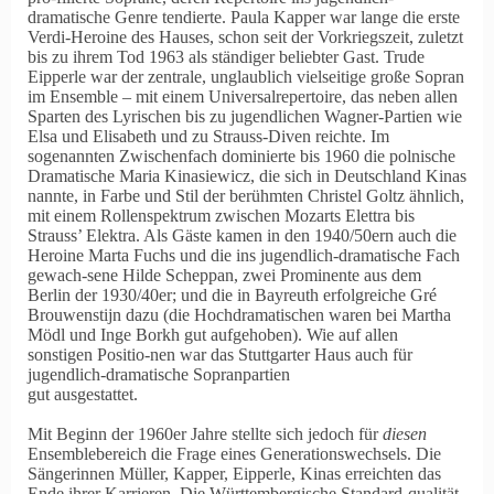
dramatische Genre tendierte. Paula Kapper war lange die erste
Verdi-Heroine des Hauses, schon seit der Vorkriegszeit, zuletzt
bis zu ihrem Tod 1963 als ständiger beliebter Gast. Trude
Eipperle war der zentrale, unglaublich vielseitige große Sopran
im Ensemble – mit einem Universalrepertoire, das neben allen
Sparten des Lyrischen bis zu jugendlichen Wagner-Partien wie
Elsa und Elisabeth und zu Strauss-Diven reichte. Im
sogenannten Zwischenfach dominierte bis 1960 die polnische
Dramatische Maria Kinasiewicz, die sich in Deutschland Kinas
nannte, in Farbe und Stil der berühmten Christel Goltz ähnlich,
mit einem Rollenspektrum zwischen Mozarts Elettra bis
Strauss’ Elektra. Als Gäste kamen in den 1940/50ern auch die
Heroine Marta Fuchs und die ins jugendlich-dramatische Fach
gewach-sene Hilde Scheppan, zwei Prominente aus dem
Berlin der 1930/40er; und die in Bayreuth erfolgreiche Gré
Brouwenstijn dazu (die Hochdramatischen waren bei Martha
Mödl und Inge Borkh gut aufgehoben). Wie auf allen
sonstigen Positio-nen war das Stuttgarter Haus auch für
jugendlich-dramatische Sopranpartien
gut ausgestattet.
Mit Beginn der 1960er Jahre stellte sich jedoch für
diesen
Ensemblebereich die Frage eines Generationswechsels. Die
Sängerinnen Müller, Kapper, Eipperle, Kinas erreichten das
Ende ihrer Karrieren. Die Württembergische Standard-qualität