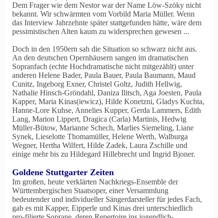
Dem Frager wie dem Nestor war der Name Löw-Szöky nicht
bekannt. Wir schwärmten vom Vorbild Maria Müller. Wenn
das Interview Jahrzehnte später stattgefunden hätte, wäre dem
pessimistischen Alten kaum zu widersprechen gewesen ...
Doch in den 1950ern sah die Situation so schwarz nicht aus.
An den deutschen Opernhäusern sangen im dramatischen
Sopranfach (echte Hochdramatische nicht mitgezählt) unter
anderen Helene Bader, Paula Bauer, Paula Baumann, Maud
Cunitz, Ingeborg Exner, Christel Goltz, Judith Hellwig,
Nathalie Hinsch-Gröndahl, Daniza Ilitsch, Aga Joesten, Paula
Kapper, Maria Kinas(iewicz), Hilde Konetzni, Gladys Kuchta,
Hanne-Lore Kuhse, Annelies Kupper, Gerda Lammers, Edith
Lang, Marion Lippert, Dragica (Carla) Martinis, Hedwig
Müller-Bütow, Marianne Schech, Marlies Siemeling, Liane
Synek, Lieselotte Thomamüller, Helene Werth, Walburga
Wegner, Hertha Wilfert, Hilde Zadek, Laura Zschille und
einige mehr bis zu Hildegard Hillebrecht und Ingrid Bjoner.
Goldene Stuttgarter Zeiten
Im großen, heute verklärten Nachkriegs-Ensemble der
Württembergischen Staatsoper, einer Versammlung
bedeutender und individueller Sängerdarsteller für jedes Fach,
gab es mit Kapper, Eipperle und Kinas drei unterschiedlich
pro-filierte Soprane, deren Repertoire ins jugendlich-