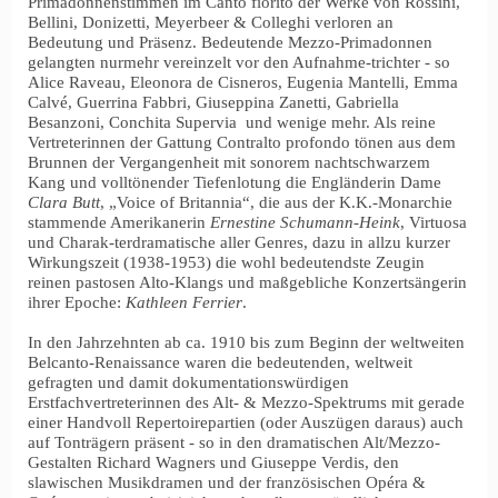
Primadonnenstimmen im Canto fiorito der Werke von Rossini,
Bellini, Donizetti, Meyerbeer & Colleghi verloren an
Bedeutung und Präsenz. Bedeutende Mezzo-Primadonnen
gelangten nurmehr vereinzelt vor den Aufnahme-trichter - so
Alice Raveau, Eleonora de Cisneros, Eugenia Mantelli, Emma
Calvé, Guerrina Fabbri, Giuseppina Zanetti, Gabriella
Besanzoni, Conchita Supervia und wenige mehr. Als reine
Vertreterinnen der Gattung Contralto profondo tönen aus dem
Brunnen der Vergangenheit mit sonorem nachtschwarzem
Kang und volltönender Tiefenlotung die Engländerin Dame
Clara Butt
, „Voice of Britannia“, die aus der K.K.-Monarchie
stammende Amerikanerin
Ernestine Schumann-Heink
, Virtuosa
und Charak-terdramatische aller Genres, dazu in allzu kurzer
Wirkungszeit (1938-1953) die wohl bedeutendste Zeugin
reinen pastosen Alto-Klangs und maßgebliche Konzertsängerin
ihrer Epoche:
Kathleen Ferrier
.
In den Jahrzehnten ab ca. 1910 bis zum Beginn der weltweiten
Belcanto-Renaissance waren die bedeutenden, weltweit
gefragten und damit dokumentationswürdigen
Erstfachvertreterinnen des Alt- & Mezzo-Spektrums mit gerade
einer Handvoll Repertoirepartien (oder Auszügen daraus) auch
auf Tonträgern präsent - so in den dramatischen Alt/Mezzo-
Gestalten Richard Wagners und Giuseppe Verdis, den
slawischen Musikdramen und der französischen Opéra &