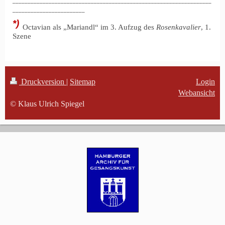
__________________________________________________________________
________________________
*)
Octavian als „Mariandl“ im 3. Aufzug des
Rosenkavalier
, 1.
Szene
Druckversion
|
Sitemap
Login
Webansicht
© Klaus Ulrich Spiegel