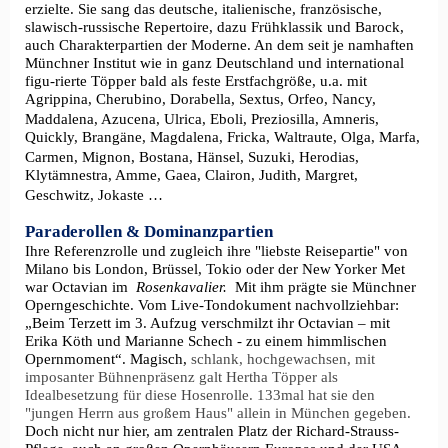
erzielte. Sie sang das deutsche, italienische, französische,
slawisch-russische Repertoire, dazu Frühklassik und Barock,
auch Charakterpartien der Moderne. An dem seit je namhaften
Münchner Institut wie in ganz Deutschland und international
figu-rierte Töpper bald als feste Erstfachgröße, u.a. mit
Agrippina, Cherubino,
Dorabella
, Sextus, Orfeo, Nancy,
Maddalena, Azucena, Ulrica, Eboli, Preziosilla, Amneris,
Quickly,
Brangäne
, Magdalena, Fricka, Waltraute, Olga, Marfa,
Carmen, Mignon, Bostana, Hänsel, Suzuki, Herodias,
Klytämnestra, Amme, Gaea, Clairon,
Judith
, Margret,
Geschwitz, Jokaste …
Paraderollen & Dominanzpartien
Ihre Referenzrolle und zugleich ihre "liebste Reisepartie" von
Milano bis London, Brüssel, Tokio oder der New Yorker Met
war Octavian im
Rosenkavalier.
Mit ihm prägte sie Münchner
Operngeschichte. Vom Live-Tondokument nachvollziehbar:
„Beim Terzett im 3. Aufzug verschmilzt ihr Octavian – mit
Erika Köth und Marianne Schech - zu einem himmlischen
Opernmoment“. Magisch,
schlank, hochgewachsen, mit
imposanter Bühnenpräsenz galt Hertha Töpper als
Idealbesetzung für diese Hosenrolle. 133mal hat sie den
"jungen Herrn aus großem Haus" allein in München gegeben.
Doch nicht nur hier, am zentralen Platz der Richard-Strauss-