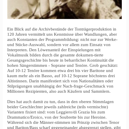
Ein Blick auf die Archivbestände der Tonträgerproduktion in
120 Jahren vermittelt uns Kenntnisse über Wandlungen, aber
auch Konstanten der Programmbildung: nicht nur zur Werke-
und Stücke-Auswahl, sondern vor allem zum Einsatz von
Interpreten. Den Löwenanteil der Einspielungen mit
Vokalmusik bilden durch die gesamte dokumen-tierte
Gesangsgeschichte bis heute in beharrlicher Kontinuität die
hohen Sängerstimmen - Soprane und Tenöre. Grob geschätzt:
Auf 10-12 Tenöre kommen etwa drei bis vier Baritone und
kaum mehr als ein Basso, auf 10-12 Soprane höchstens drei
Altistinnen. Darin manifestiert sich von Nationalitäten oder
Stilprägungen unabhängig der Nach-frage-Geschmack von
Millionen Rezipienten, also auch Käufern und Sammlern.
Dies hat auch damit zu tun, dass in den oberen Stimmlagen
beider Geschlechter jeweils zahlreiche (teils vermischte)
Varianten fixiert sind: vom Leggiero/di Grazia bis zum
Drammatico/Eroico, von der Soubrette bis zur Heroine.
Während sich die Männer-stimmen im Prinzip zwischen Tenor
und Bariton/Bass scharf gegeneinander abgegrenzt stellen, gibt