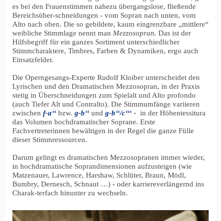
es bei den Frauenstimmen nahezu übergangslose, fließende
Bereichsüber-schneidungen - vom Sopran nach unten, vom
Alto nach oben. Die so gebildete, kaum eingrenzbare „mittlere“
weibliche Stimmlage nennt man
Mezzosopran.
Das ist der
Hilfsbegriff für ein ganzes Sortiment unterschiedlicher
Stimmcharaktere, Timbres, Farben & Dynamiken, ergo auch
Einsatzfelder.
Die Operngesangs-Experte Rudolf Kloiber unterscheidet den
Lyrischen und den Dramatischen Mezzosopran, in der Praxis
stetig in Überschneidungen zum Spielalt und Alto profondo
(auch Tiefer Alt und Contralto). Die Stimmumfänge variieren
zwischen
f-a‘‘
bzw.
g-b‘‘
und
g-b‘‘/c‘‘‘
-
in der Höhentessitura
das Volumen hochdramatischer Soprane. Erste
Fachvertreterinnen bewältigen in der Regel die ganze Fülle
dieser Stimmressourcen.
Darum gelingt es dramatischen Mezzosopranen immer wieder,
in hochdramatische Soprandimensionen aufzusteigen (wie
Matzenauer, Lawrence, Harshaw, Schlüter, Braun, Mödl,
Bumbry, Dernesch, Schnaut …) - oder karriereverlängernd ins
Charak-terfach hinunter zu wechseln.