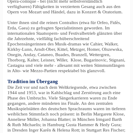
Opéra-comique - bei (nicht mehr selbstverständlich
verfügbaren) Fähigkeiten in verziertem Gesang auch aus den
Opern von Mozart und Händel, dazu in Konzert & Oratorium.
Unter ihnen sind die reinen Contraltos (etwa für Orfeo, Fidès,
Erda, Gaea) zu gefragten Spezialistinnen geworden. Im
internationalen Staatsopern- und Festivalbetrieb glänzten über
die Jahrzehnte, vielfältig fachüberschreitend
Epochensängerinnen des Musik-dramas wie Cahier, Walker,
Kirkby-Lunn, Arndt-Ober, Kittel, Metzger, Homer, Olszewska,
Onegin, Anday, Cataneo, Buades, Branzell, Wettergren,
Thorborg, Kalter, Leisner, Willer, Klose, Bugarinovic, Stignani,
Castagna und viele mehr - allesamt mit weiten Stimmumfängen
in Alto- wie Mezzo-Partien respektabel bis glanzvoll.
Tradition im Übergang
Die Zeit vor und nach dem Weltkriegsende, etwa zwischen
1944 und 1953, war in Kahlschlag und Zerstörung auch eine
Phase des Umbruchs. Viele Sängerkarrieren waren zu Ende
gegangen, andere mündeten ins Finale. An den zentralen
Musikspielstätten des deutschen Sprachraums waren im tieferen
weiblichen Stimmfach noch präsent: in Berlin Margarete Klose,
Anneliese Müller, Johanna Blatter; in München Irmgard Barth
& Ruth Michaelis; in Hamburg Gusta Hammer & Hedy Gura;
in Dresden Inger Karén & Helena Rott; in Stuttgart Res Fischer;