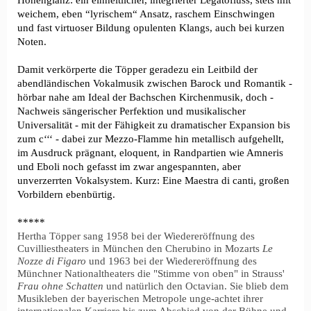
Höhenglanz: ein einheitlicher, integrierter Legatofluss, stets mit
weichem, eben “lyrischem“ Ansatz, raschem Einschwingen
und fast virtuoser Bildung opulenten Klangs, auch bei kurzen
.
Noten
Damit verkörperte die Töpper geradezu ein Leitbild der
abendländischen Vokalmusik zwischen Barock und Romantik -
hörbar nahe am Ideal der Bachschen Kirchenmusik, doch -
Nachweis sängerischer Perfektion und musikalischer
Universalität - mit der Fähigkeit zu dramatischer Expansion bis
zum c‘‘‘ - dabei zur Mezzo-Flamme hin metallisch aufgehellt,
im Ausdruck prägnant, eloquent, in Randpartien wie Amneris
und Eboli noch gefasst im zwar angespannten, aber
unverzerrten Vokalsystem. Kurz: Eine Maestra di canti, großen
Vorbildern ebenbürtig.
*****
Hertha Töpper sang 1958 bei der Wiedereröffnung des
Cuvilliestheaters in München den Cherubino in Mozarts
Le
Nozze di Figaro
und 1963 bei der Wiedereröffnung des
Münchner Nationaltheaters die "Stimme von oben" in Strauss'
Frau ohne Schatten
und natürlich den Octavian. Sie blieb dem
Musikleben der bayerischen Metropole unge-achtet ihrer