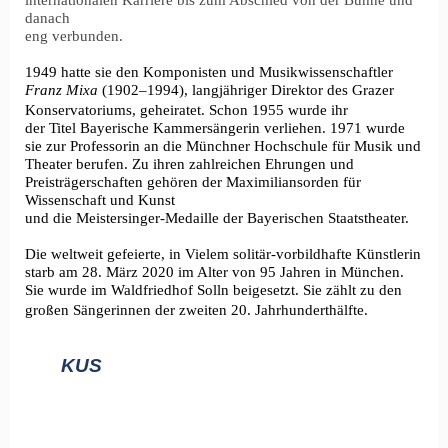
internationalen Karriere bis zum Abschied von der Bühne und
danach
eng verbunden.
1949 hatte sie den Komponisten und Musikwissenschaftler
Franz Mixa
(1902–1994), langjähriger Direktor des Grazer
Konservatoriums, geheiratet. Schon 1955 wurde ihr
der Titel Bayerische Kammersängerin verliehen. 1971 wurde
sie zur Professorin an die Münchner Hochschule für Musik und
Theater berufen. Zu ihren zahlreichen Ehrungen und
Preisträgerschaften gehören der Maximiliansorden für
Wissenschaft und Kunst
und die Meistersinger-Medaille der Bayerischen Staatstheater.
Die weltweit gefeierte, in Vielem solitär-vorbildhafte Künstlerin
starb am 28. März 2020 im Alter von 95 Jahren in München.
Sie wurde im
Waldfriedhof Solln
beigesetzt. Sie zählt zu den
großen Sängerinnen der zweiten 20. Jahrhunderthälfte.
KUS