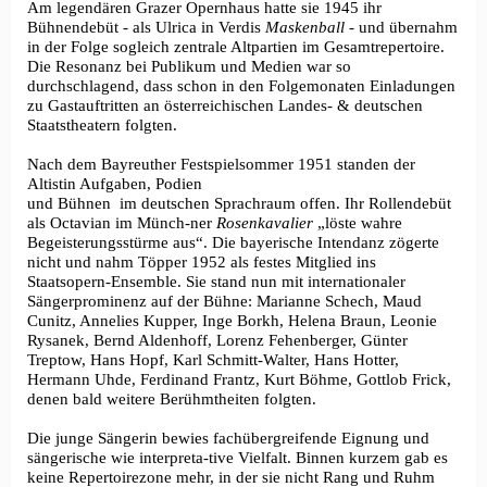
Am legendären Grazer Opernhaus hatte sie 1945 ihr
Bühnendebüt - als Ulrica in Verdis
Maskenball
- und übernahm
in der Folge sogleich zentrale Altpartien im Gesamtrepertoire.
Die Resonanz bei Publikum und Medien war so
durchschlagend, dass schon in den Folgemonaten Einladungen
zu Gastauftritten an österreichischen Landes- & deutschen
Staatstheatern folgten.
Nach dem Bayreuther Festspielsommer 1951 standen der
Altistin Aufgaben, Podien
und Bühnen im deutschen Sprachraum offen. Ihr Rollendebüt
als Octavian im Münch-ner
Rosenkavalier
„löste wahre
Begeisterungsstürme aus“. Die bayerische Intendanz zögerte
nicht und nahm Töpper 1952 als festes Mitglied ins
Staatsopern-Ensemble. Sie stand nun mit internationaler
Sängerprominenz auf der Bühne: Marianne Schech, Maud
Cunitz, Annelies Kupper, Inge Borkh, Helena Braun, Leonie
Rysanek, Bernd Aldenhoff, Lorenz Fehenberger, Günter
Treptow, Hans Hopf, Karl Schmitt-Walter, Hans Hotter,
Hermann Uhde, Ferdinand Frantz, Kurt Böhme, Gottlob Frick,
denen bald weitere Berühmtheiten folgten.
Die junge Sängerin bewies fachübergreifende Eignung und
sängerische wie interpreta-tive Vielfalt. Binnen kurzem gab es
keine Repertoirezone mehr, in der sie nicht Rang und Ruhm