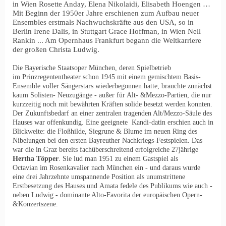
in Wien Rosette Anday, Elena Nikolaidi, Elisabeth Hoengen …
Mit Beginn der 1950er Jahre erschienen zum Aufbau neuer
Ensembles erstmals Nachwuchskräfte aus den USA, so in
Berlin Irene Dalis, in Stuttgart Grace Hoffman, in Wien Nell
Rankin ... Am Opernhaus Frankfurt begann die Weltkarriere
der großen Christa Ludwig.
Die Bayerische Staatsoper München, deren Spielbetrieb
im
Prinzregententheater schon 1945 mit einem gemischtem Basis-
Ensemble
voller Sängerstars wiederbegonnen hatte, brauchte zunächst
kaum Solisten-
Neuzugänge - außer für Alt- &Mezzo-Partien, die nur
kurzzeitig noch mit
bewährten Kräften solide besetzt werden konnten.
Der Zukunftsbedarf an
einer zentralen tragenden Alt/Mezzo-Säule des
Hauses war offenkundig. Eine
geeignete Kandi-datin erschien auch in
Blickweite: die Floßhilde, Siegrune &
Blume im neuen Ring des
Nibelungen bei den ersten Bayreuther Nachkriegs-
Festspielen. Das
war die in Graz bereits fachüberschreitend erfolgreiche
27jährige
Hertha Töpper
. Sie lud man 1951 zu einem Gastspiel als
Octavian
im Rosenkavalier nach München ein - und daraus wurde
eine drei Jahrzehnte
umspannende Position als unumstrittene
Erstbesetzung des Hauses und
Amata fedele des Publikums wie auch -
neben Ludwig - dominante Alto-
Favorita der europäischen Opern-
&Konzertszene.