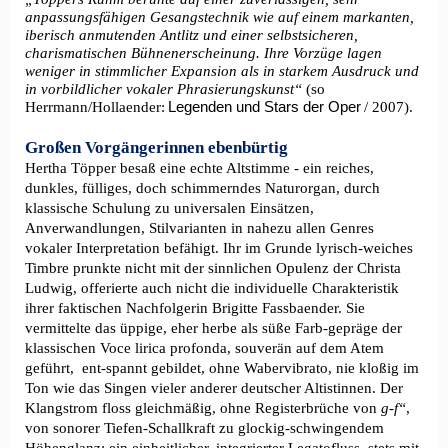
anpassungsfähigen Gesangstechnik wie auf einem markanten,
iberisch anmutenden Antlitz und einer selbstsicheren,
charismatischen Bühnenerscheinung. Ihre Vorzüge lagen
weniger in stimmlicher Expansion als in starkem Ausdruck und
(so
in vorbildlicher vokaler Phrasierungskunst“
Herrmann/Hollaender:
/ 2007).
Legenden und Stars der Oper
Großen Vorgängerinnen ebenbürtig
Hertha Töpper besaß eine echte Altstimme - ein reiches,
dunkles, fülliges, doch schimmerndes Naturorgan, durch
klassische Schulung zu universalen Einsätzen,
Anverwandlungen, Stilvarianten in nahezu allen Genres
vokaler Interpretation befähigt. Ihr im Grunde lyrisch-weiches
Timbre prunkte nicht mit der sinnlichen Opulenz der Christa
Ludwig, offerierte auch nicht die individuelle Charakteristik
ihrer faktischen Nachfolgerin Brigitte Fassbaender. Sie
vermittelte das üppige, eher herbe als süße Farb-gepräge der
klassischen Voce lirica profonda, souverän auf dem Atem
geführt, ent-spannt gebildet, ohne Wabervibrato, nie kloßig im
Ton wie das Singen vieler anderer deutscher Altistinnen. Der
Klangstrom floss gleichmäßig, ohne Registerbrüche von
g-f‘‘
,
von sonorer Tiefen-Schallkraft zu glockig-schwingendem