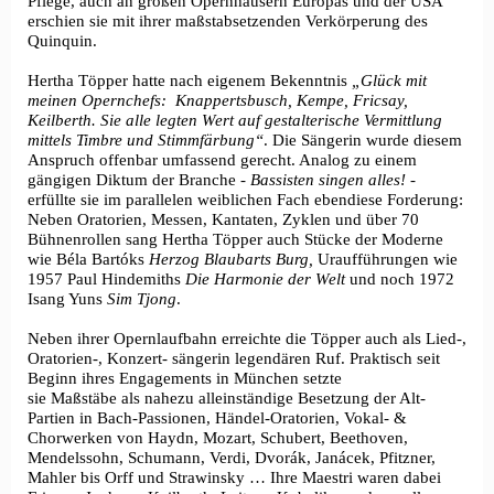
Pflege, auch an großen Opernhäusern Europas und der USA
erschien sie mit ihrer maßstabsetzenden Verkörperung des
Quinquin.
Hertha Töpper hatte nach eigenem Bekenntnis
„Glück mit
meinen Opernchefs: Knappertsbusch, Kempe, Fricsay,
Keilberth. Sie alle legten Wert auf gestalterische Vermittlung
mittels Timbre und Stimmfärbung“
. Die Sängerin wurde diesem
Anspruch offenbar umfassend gerecht. Analog zu einem
gängigen Diktum der Branche -
Bassisten singen alles!
-
erfüllte sie im parallelen weiblichen Fach ebendiese Forderung:
Neben Oratorien, Messen, Kantaten, Zyklen
und über 70
Bühnenrollen sang Hertha Töpper auch Stücke der Moderne
wie Béla Bartóks
Herzog Blaubarts Burg,
Uraufführungen wie
1957 Paul Hindemiths
Die Harmonie der Welt
und noch 1972
Isang Yuns
Sim Tjong
.
Neben ihrer Opernlaufbahn erreichte die Töpper auch als Lied-,
Oratorien-, Konzert- sängerin legendären Ruf. Praktisch seit
Beginn ihres Engagements in München setzte
sie Maßstäbe als nahezu alleinständige Besetzung der Alt-
Partien in Bach-Passionen, Händel-Oratorien, Vokal- &
Chorwerken von Haydn, Mozart, Schubert, Beethoven,
Mendelssohn, Schumann, Verdi, Dvorák, Janácek, Pfitzner,
Mahler bis Orff und Strawinsky … Ihre Maestri waren dabei